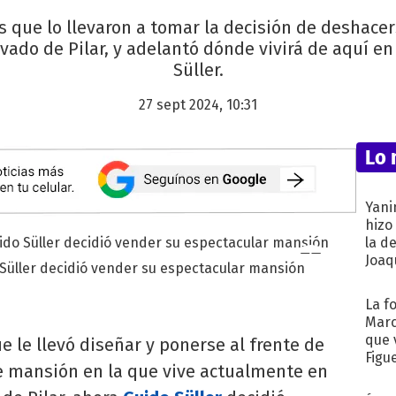
s que lo llevaron a tomar la decisión de deshacer
ado de Pilar, y adelantó dónde vivirá de aquí en
Süller.
27 sept 2024, 10:31
Lo 
Yani
hizo
la d
Joaqu
 Süller decidió vender su espectacular mansión
La f
Marc
que 
 le llevó diseñar y ponerse al frente de
Figu
e mansión en la que vive actualmente en