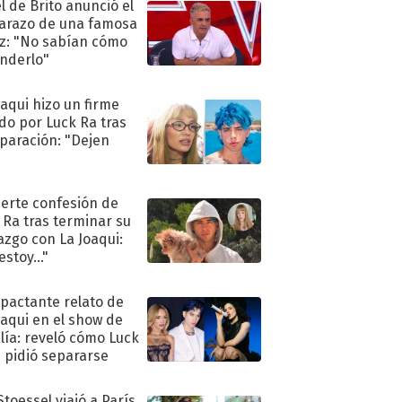
l de Brito anunció el
razo de una famosa
iz: "No sabían cómo
nderlo"
oaqui hizo un firme
do por Luck Ra tras
eparación: "Dejen
"
uerte confesión de
 Ra tras terminar su
azgo con La Joaqui:
stoy..."
mpactante relato de
oaqui en el show de
lía: reveló cómo Luck
e pidió separarse
Stoessel viajó a París