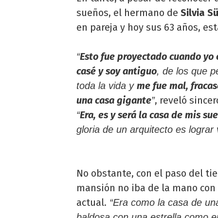
sueños, el hermano de
Silvia Sü
en pareja y hoy sus 63 años, est
Esto fue proyectado cuando yo 
“
casé y soy antiguo
, de los que 
me fue mal, fracas
toda la vida y
una casa gigante
, reveló since
”
Era, es y será la casa de mis su
“
gloria de un arquitecto es lograr 
No obstante, con el paso del t
mansión no iba de la mano con 
actual.
“Era como la casa de una 
baldosa con una estrella como e