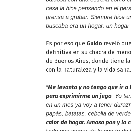
casa la hice pensando en el pers
prensa a grabar. Siempre hice un
buscaba era un hogar, un hogar 
Es por eso que
Guido
reveló que
definitiva en su chacra de meno
de Buenos Aires, donde tiene la
con la naturaleza y la vida sana
Me levanto y no tengo que ir a
“
para exprimirme un jugo
. Yo te
en un mes ya voy a tener duraz
papás, batatas, cebolla de verd
calor de hogar. Amaso pan y la 
lindo que comer de lo que te da l