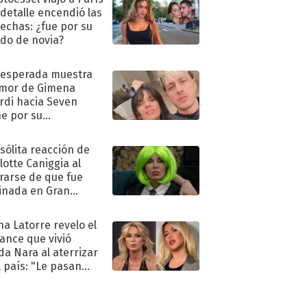
 detalle encendió las
echas: ¿fue por su
ido de novia?
nesperada muestra
mor de Gimena
rdi hacia Seven
e por su
pleaños
nsólita reacción de
lotte Caniggia al
rarse de que fue
inada en Gran
mano
na Latorre revelo el
ance que vivió
a Nara al aterrizar
l país: "Le pasan
s"