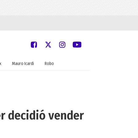
x
Mauro Icardi
Robo
er decidió vender