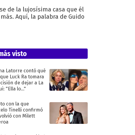
se de la lujosísima casa que él
 más. Aquí, la palabra de Guido
más visto
na Latorre contó qué
 que Luck Ra tomara
ecisión de dejar a La
i: "Ella lo..."
oto con la que
elo Tinelli confirmó
volvió con Milett
eroa