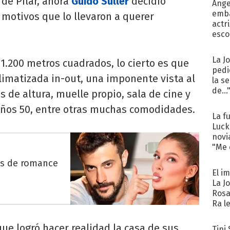
 de Pilar, ahora
Guido Süller
decidió
Ánge
emba
 motivos que lo llevaron a querer
actr
esco
La J
1.200 metros cuadrados, lo cierto es que
pedi
limatizada in-out, una imponente vista al
la s
de...
 de altura, muelle propio, sala de cine y
años 50, entre otras muchas comodidades.
La f
Luck
novi
"Me e
es de romance
El i
La J
Rosa
Ra l
que logró hacer realidad la casa de sus
Tini 