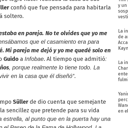
y un
ller
confió que fue pensada para habitarla
sosp
á soltero.
vest
La i
estaba en pareja.
No te olvides que yo me
de a
pensábamos que el casamiento era para
Acca
Kayn
é. Mi pareja me dejó y yo me quedé solo en
cum
ro
Guido
a
. Al tiempo que admitió
Infobae
:
La i
eños
, porque realmente lo tiene todo. La
Char
ente
.
vivir en la casa que él diseñó”
fulm
Her
Yani
perc
iempo
Süller
de dio cuenta que semejante
Wand
la sencillez que pretende para su vida
en e
toda
estrella, al punto que en la puerta hay una
n el Paseo de la Fama de Hollywood. La