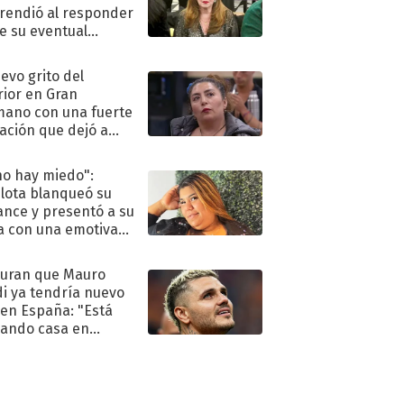
rendió al responder
e su eventual
eso al reality
uevo grito del
rior en Gran
ano con una fuerte
ación que dejó a
oya en shock:
idora"
no hay miedo":
lota blanqueó su
nce y presentó a su
a con una emotiva
aración de amor
uran que Mauro
di ya tendría nuevo
 en España: "Está
ando casa en
id"