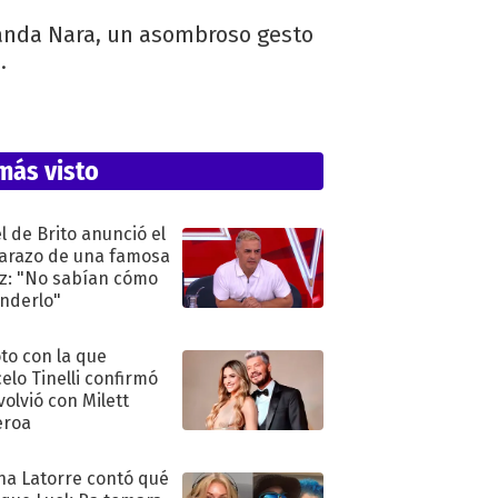
 Wanda Nara, un asombroso gesto
.
más visto
l de Brito anunció el
razo de una famosa
iz: "No sabían cómo
nderlo"
oto con la que
elo Tinelli confirmó
volvió con Milett
eroa
na Latorre contó qué