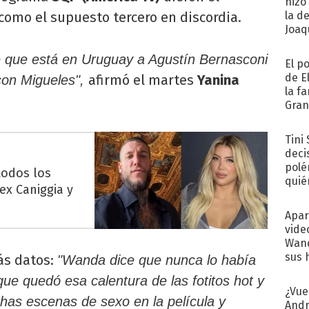
hizo
como el supuesto tercero en discordia.
la d
Joaqu
que está en Uruguay a Agustín Bernasconi
El p
de E
afirmó el martes
Yanina
con Migueles",
la f
Gra
desa
Tini
deci
polé
todos los
quié
lex Caniggia y
afue
Apar
vide
Wand
sus 
ás datos:
"Wanda dice que nunca lo había
ue quedó esa calentura de las fotitos hot y
¿Vue
as escenas de sexo en la película y
Andr