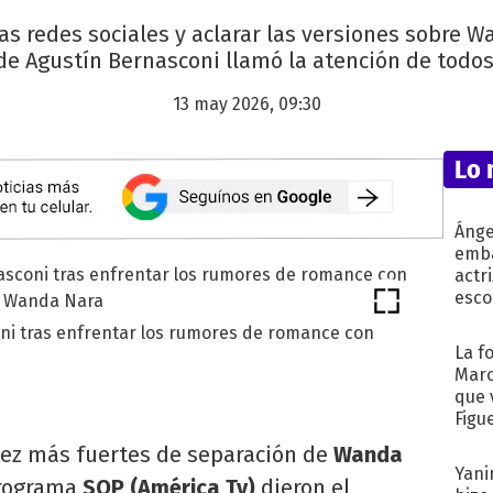
las redes sociales y aclarar las versiones sobre
de Agustín Bernasconi llamó la atención de todos
13 may 2026, 09:30
Lo 
Ánge
emba
actr
esco
ni tras enfrentar los rumores de romance con
La f
Marc
que 
Figu
ez más fuertes de separación de
Wanda
Yani
programa
SQP (América Tv)
dieron el