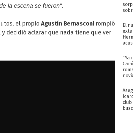
sorp
e la escena se fueron".
sobr
regr
nutos, el propio
Agustín Bernasconi
rompió
El n
exte
X y decidió aclarar que nada tiene que ver
Herm
acus
Pinc
"Tra
"Ya 
Cami
roma
novi
decl
Aseg
Icar
club
busc
Madr