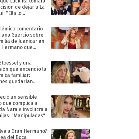
 que Luck Ra tomara
ecisión de dejar a La
i: "Ella lo..."
olémico comentario
liana Guercio sobre
amilia de Juanicar en
n Hermano que
tó la furia en redes
 Stoessel y una
sión que encendió la
mica familiar:
nes quedarían
ra de su boda
eció un sensible
o que complica a
a Nara e involucra a
hijas: "Manipuladas"
lve a Gran Hermano?
ea del Boca