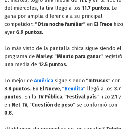
del miércoles, la tira llegó a los
11.7 puntos.
Le
gana por amplia diferencia a su principal
competidor:
"Otra noche familiar"
en
El Trece
hizo
ayer
6.9 puntos.
Lo más visto de la pantalla chica sigue siendo el
programa de
Marley: "Minuto para ganar"
registró
una media de
12.5 puntos.
Lo mejor de
América
sigue siendo
"Intrusos"
con
3.8 puntos
. En
El Nueve, "
Bendita
"
llegó a los
3.7
puntos
. En la
TV Pública, "Festival país"
hizo
2.1
y
en
Net TV, "Cuestión de peso"
se conformó con
0.8.
¿Hablamos de promedios de los canales?
Telefe