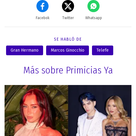
Facebok
Twitter
Whatsapp
SE HABLÓ DE
Gran Hermano
Marcos Ginocchio
Telefe
Más sobre Primicias Ya