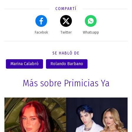
COMPARTÍ
Facebok
Twitter
Whatsapp
SE HABLÓ DE
Marina Calabró
Rolando Barbano
Más sobre Primicias Ya