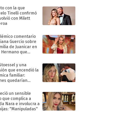
oto con la que
elo Tinelli confirmó
volvió con Milett
eroa
olémico comentario
liana Guercio sobre
amilia de Juanicar en
n Hermano que
tó la furia en redes
 Stoessel y una
sión que encendió la
mica familiar:
nes quedarían
ra de su boda
eció un sensible
o que complica a
a Nara e involucra a
hijas: "Manipuladas"