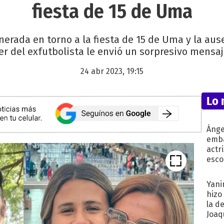
fiesta de 15 de Uma
erada en torno a la fiesta de 15 de Uma y la aus
er del exfutbolista le envió un sorpresivo mensaj
24 abr 2023, 19:15
Lo 
Ánge
emba
actr
esco
Yani
hizo
la d
Joaqu