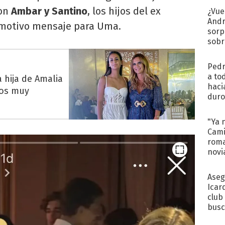
con
Ambar y Santino
, los hijos del ex
¿Vue
Andr
 emotivo mensaje para Uma.
sorp
sobr
regr
Pedr
a to
 hija de Amalia
haci
mos muy
duro
aco
tera
"Ya 
Cami
roma
novi
decl
Aseg
Icar
club
busc
Madr