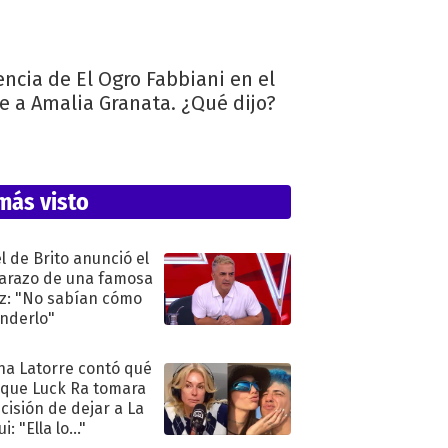
encia de El Ogro Fabbiani en el
e a Amalia Granata. ¿Qué dijo?
más visto
l de Brito anunció el
razo de una famosa
iz: "No sabían cómo
nderlo"
na Latorre contó qué
 que Luck Ra tomara
ecisión de dejar a La
i: "Ella lo..."