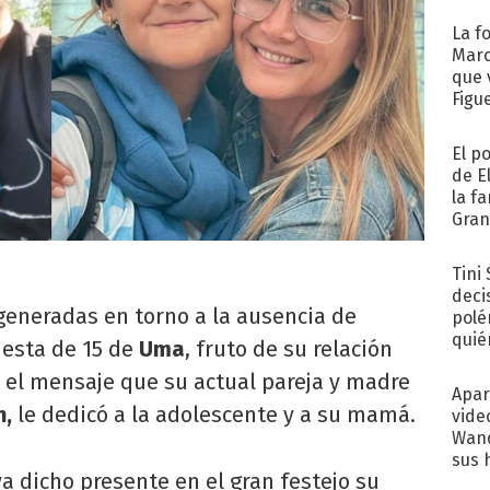
La f
Marc
que 
Figu
El p
de E
la f
Gra
desa
Tini
deci
generadas en torno a la ausencia de
polé
quié
iesta de 15 de
Uma
, fruto de su relación
afue
ó el mensaje que su actual pareja y madre
Apar
n,
le dedicó a la adolescente y a su mamá.
vide
Wand
sus 
a dicho presente en el gran festejo su