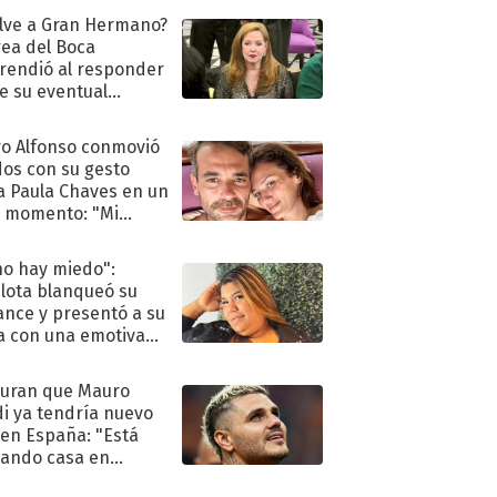
lve a Gran Hermano?
ea del Boca
rendió al responder
e su eventual
eso al reality
o Alfonso conmovió
dos con su gesto
a Paula Chaves en un
 momento: "Mi
mpañante
péutico"
no hay miedo":
lota blanqueó su
nce y presentó a su
a con una emotiva
aración de amor
uran que Mauro
di ya tendría nuevo
 en España: "Está
ando casa en
id"