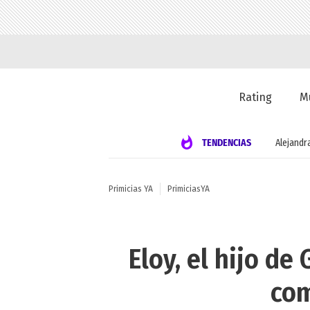
Rating
M
TENDENCIAS
Alejandr
Primicias YA
PrimiciasYA
Eloy, el hijo d
com