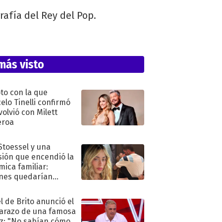
afía del Rey del Pop.
más visto
oto con la que
elo Tinelli confirmó
volvió con Milett
eroa
 Stoessel y una
sión que encendió la
mica familiar:
nes quedarían
ra de su boda
l de Brito anunció el
razo de una famosa
iz: "No sabían cómo