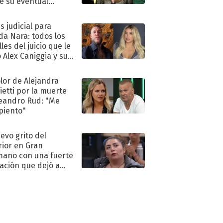
e su eventual
eso al reality
s judicial para
a Nara: todos los
les del juicio que le
 Alex Caniggia y sus
imos pasos
olor de Alejandra
ietti por la muerte
eandro Rud: "Me
piento"
uevo grito del
rior en Gran
ano con una fuerte
ación que dejó a
oya en shock:
idora"