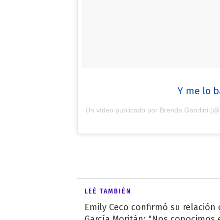
Y me lo b
Un vídeo publicado por Brenda Gandini (@
LEÉ TAMBIÉN
Emily Ceco confirmó su relación
García Moritán: "Nos conocimos e