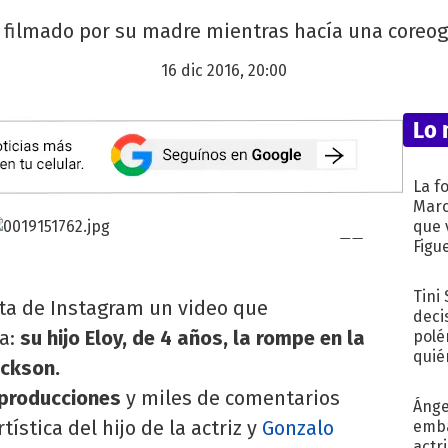
e filmado por su madre mientras hacía una coreogr
16 dic 2016, 20:00
Lo 
La f
Marc
que 
Figu
Tini
ta de Instagram un video que
deci
sa:
su hijo Eloy, de 4 años, la rompe en la
polé
quié
ckson.
afue
eproducciones
y miles de comentarios
Ánge
ística del hijo de la actriz y
Gonzalo
emba
actr