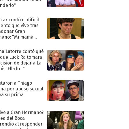
nderlo"
car contó el difícil
nto que vive tras
ndonar Gran
mano: "Mi mamá
ió..."
na Latorre contó qué
 que Luck Ra tomara
ecisión de dejar a La
i: "Ella lo..."
taron a Thiago
na por abuso sexual
ra su prima
lve a Gran Hermano?
ea del Boca
rendió al responder