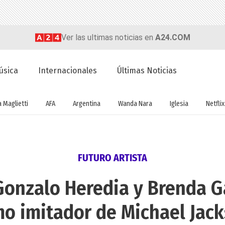
Ver las ultimas noticias en
A24.COM
úsica
Internacionales
Últimas Noticias
a Maglietti
AFA
Argentina
Wanda Nara
Iglesia
Netflix
FUTURO ARTISTA
e Gonzalo Heredia y Brenda G
o imitador de Michael Jac