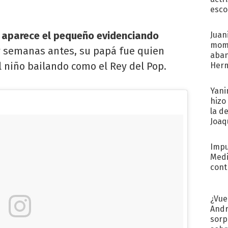
esco
e aparece el pequeño evidenciando
Juani
mome
y semanas antes, su papá fue quien
aba
 niño bailando como el Rey del Pop.
Her
recib
Yani
hizo
la d
Joaqu
Impu
Medi
cont
¿Vue
Andr
sorp