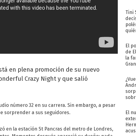
Tini
deci
polé
quié
afue
El p
de E
la f
Gra
 está en plena promoción de su nuevo
desa
nderful Crazy Night y que salió
¿Vue
Andr
sorp
sobr
regr
tudio número 32 en su carrera. Sin embargo, a pesar
 de sorprender a sus seguidores.
El n
exte
Herm
ó en la estación St Pancras del metro de Londres,
acus