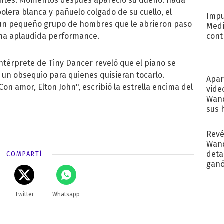
eúntes. Momentos después apareció su dueño: nada
Pinc
"Tra
olera blanca y pañuelo colgado de su cuello, el
Impu
 un pequeño grupo de hombres que le abrieron paso
Medi
una aplaudida performance.
cont
 intérprete de Tiny Dancer reveló que el piano se
un obsequio para quienes quisieran tocarlo.
Apar
Con amor, Elton John", escribió la estrella encima del
vide
Wand
sus 
Revé
Wand
detal
COMPARTÍ
ganó
próx
Twitter
Whatsapp