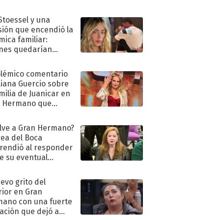
 Stoessel y una
sión que encendió la
mica familiar:
nes quedarían
ra de su boda
olémico comentario
liana Guercio sobre
amilia de Juanicar en
n Hermano que
tó la furia en redes
lve a Gran Hermano?
ea del Boca
rendió al responder
e su eventual
eso al reality
uevo grito del
rior en Gran
ano con una fuerte
ación que dejó a