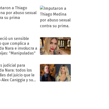
oya en shock:
idora"
taron a Thiago
na por abuso sexual
ra su prima
eció un sensible
o que complica a
a Nara e involucra a
hijas: "Manipuladas"
s judicial para
a Nara: todos los
les del juicio que le
 Alex Caniggia y sus
imos pasos