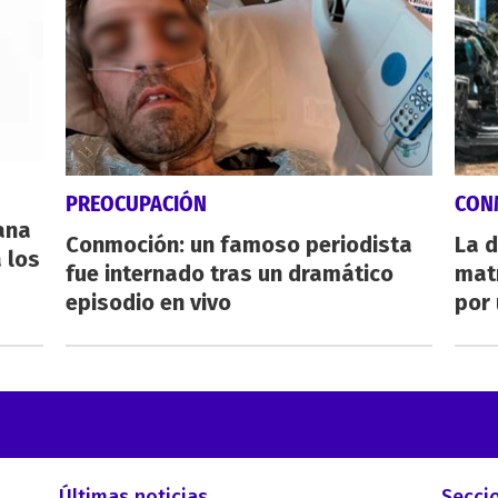
PREOCUPACIÓN
CON
eana
Conmoción: un famoso periodista
La d
 los
fue internado tras un dramático
mat
episodio en vivo
por 
Últimas noticias
Secci