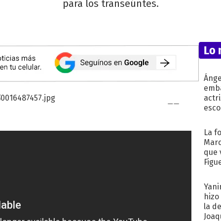
para los transeúntes.
Lo 
Ánge
emba
actr
esco
La f
Marc
que 
Figu
Yani
hizo
la d
Joaqu