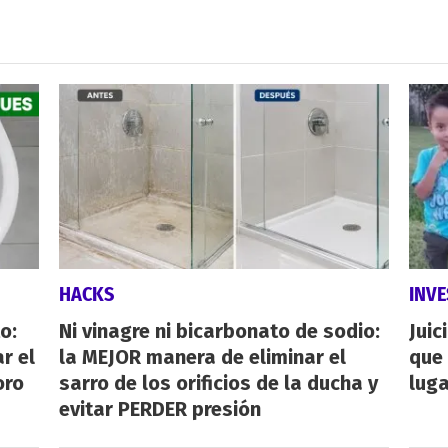
HACKS
INVE
o:
Ni vinagre ni bicarbonato de sodio:
Juic
r el
la MEJOR manera de eliminar el
que 
oro
sarro de los orificios de la ducha y
luga
evitar PERDER presión