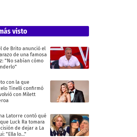
más visto
l de Brito anunció el
razo de una famosa
iz: "No sabían cómo
nderlo"
oto con la que
elo Tinelli confirmó
volvió con Milett
eroa
na Latorre contó qué
 que Luck Ra tomara
ecisión de dejar a La
i: "Ella lo..."