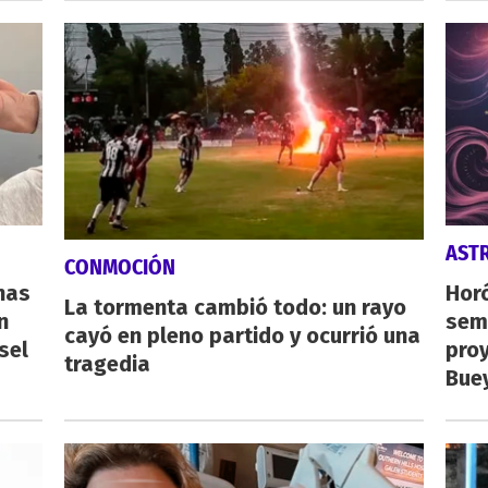
AST
CONMOCIÓN
nas
Horó
La tormenta cambió todo: un rayo
n
sema
cayó en pleno partido y ocurrió una
sel
proy
tragedia
Buey