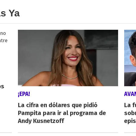
as Ya
os
¡EPA!
AVA
La cifra en dólares que pidió
La f
Pampita para ir al programa de
sob
Andy Kusnetzoff
epi