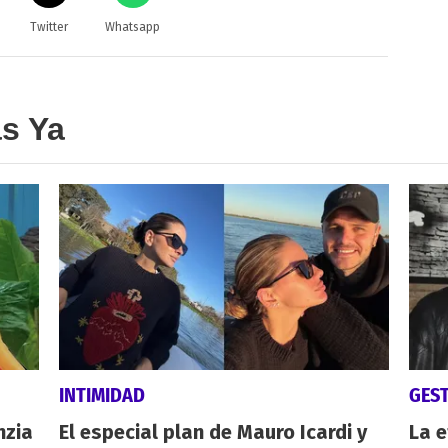
Twitter
Whatsapp
as Ya
INTIMIDAD
GES
nzia
El especial plan de Mauro Icardi y
La e