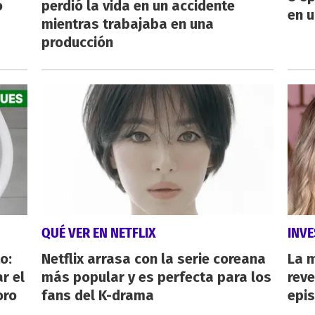
o
perdió la vida en un accidente
en u
mientras trabajaba en una
producción
QUÉ VER EN NETFLIX
INVE
o:
Netflix arrasa con la serie coreana
La 
r el
más popular y es perfecta para los
reve
oro
fans del K-drama
epi