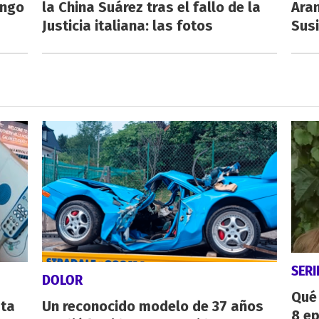
engo
la China Suárez tras el fallo de la
Aran
Justicia italiana: las fotos
Susi
SERI
DOLOR
Qué 
sta
Un reconocido modelo de 37 años
8 ep