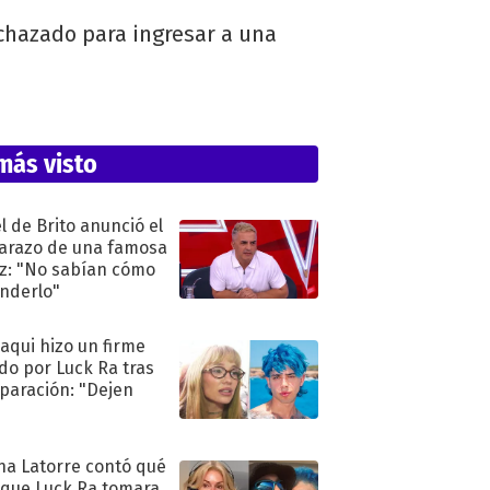
echazado para ingresar a una
más visto
l de Brito anunció el
razo de una famosa
iz: "No sabían cómo
nderlo"
oaqui hizo un firme
do por Luck Ra tras
eparación: "Dejen
"
na Latorre contó qué
 que Luck Ra tomara