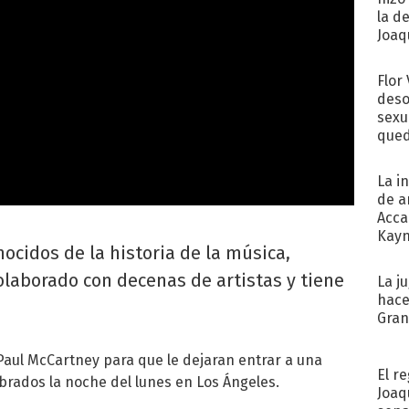
la d
Joaqu
Flor
deso
sexu
qued
La i
de a
Acca
Kayn
ocidos de la historia de la música,
cum
olaborado con decenas de artistas y tiene
La j
hace
Gra
 Paul McCartney para que le dejaran entrar a una
El r
ebrados la noche del lunes en Los Ángeles.
Joaq