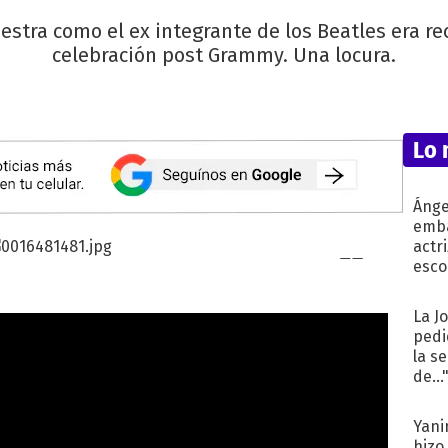
stra como el ex integrante de los Beatles era r
celebración post Grammy. Una locura.
Lo 
Ánge
emba
actr
esco
La J
pedi
la s
de...
Yani
hizo