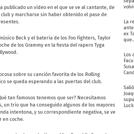
sepa
volv
ha publicado un vídeo en el que se ve al cantante, de
 club y marcharse sin haber obtenido el pase de
La r
resentes.
ante
ex T
sico Beck y el batería de los Foo Fighters, Taylor
que..
oche de los Grammy en la fiesta del rapero Tyga
llywood.
Los 
Facu
Susa
Cand
cosa sobre su canción favorita de los Rolling
de s
ico se queda esperando a las puertas del club.
sent
Sali
Joaq
“¿Qué tan famosos tenemos que ser? Necesitamos
supu
es, un trío que ha conseguido algunos de los mayores
Luck
unda intentona, y su correspondiente negativa, se ve
r en coche.