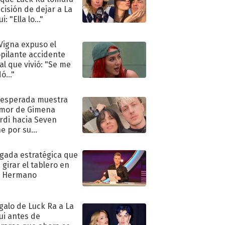
ecisión de dejar a La
i: "Ella lo..."
 Vigna expuso el
pilante accidente
al que vivió: "Se me
ó..."
nesperada muestra
mor de Gimena
rdi hacia Seven
e por su
pleaños
ugada estratégica que
 girar el tablero en
n Hermano
egalo de Luck Ra a La
ui antes de