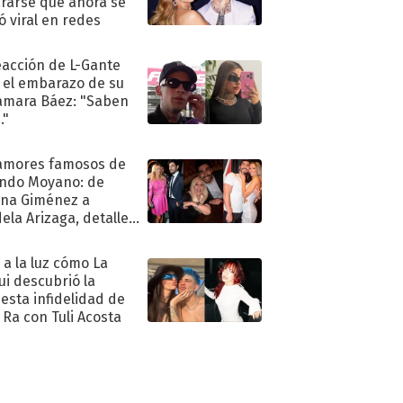
rarse que ahora se
ió viral en redes
eacción de L-Gante
 el embarazo de su
amara Báez: "Saben
."
amores famosos de
ndo Moyano: de
na Giménez a
ela Arizaga, detalles
u pasado
imental
ó a la luz cómo La
ui descubrió la
esta infidelidad de
 Ra con Tuli Acosta