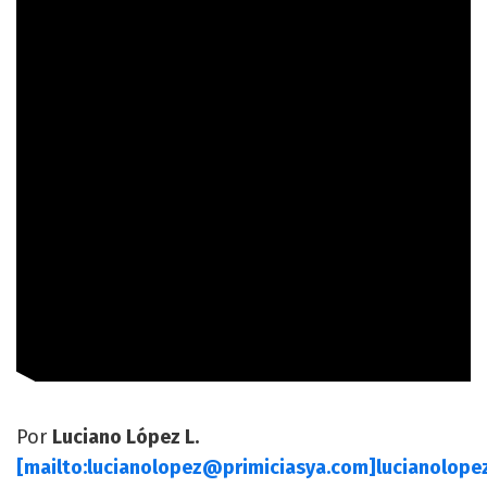
Por
Luciano López L.
[mailto:
lucianolopez@primiciasya.com
]
lucianolope