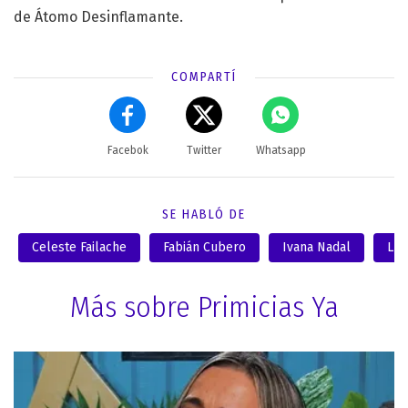
de Átomo Desinflamante.
COMPARTÍ
Facebok
Twitter
Whatsapp
SE HABLÓ DE
Celeste Failache
Fabián Cubero
Ivana Nadal
Luc
Más sobre Primicias Ya