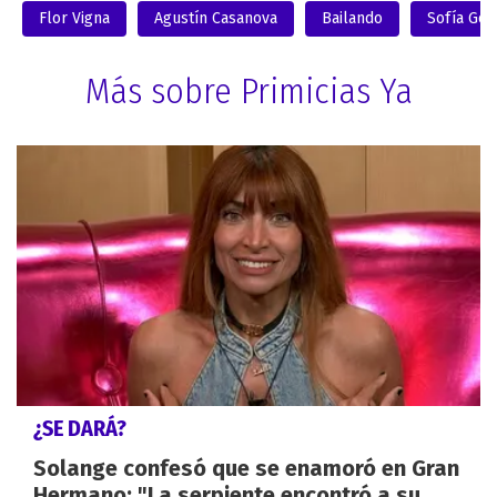
Flor Vigna
Agustín Casanova
Bailando
Sofía Gon
Más sobre Primicias Ya
¿SE DARÁ?
Solange confesó que se enamoró en Gran
Hermano: "La serpiente encontró a su