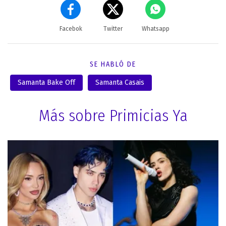
Facebok
Twitter
Whatsapp
SE HABLÓ DE
Samanta Bake Off
Samanta Casais
Más sobre Primicias Ya