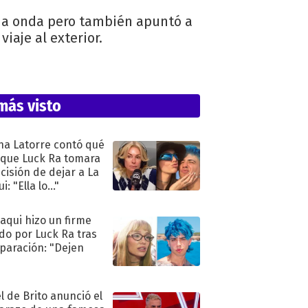
ena onda pero también apuntó a
iaje al exterior.
más visto
na Latorre contó qué
 que Luck Ra tomara
ecisión de dejar a La
i: "Ella lo..."
oaqui hizo un firme
do por Luck Ra tras
eparación: "Dejen
"
l de Brito anunció el