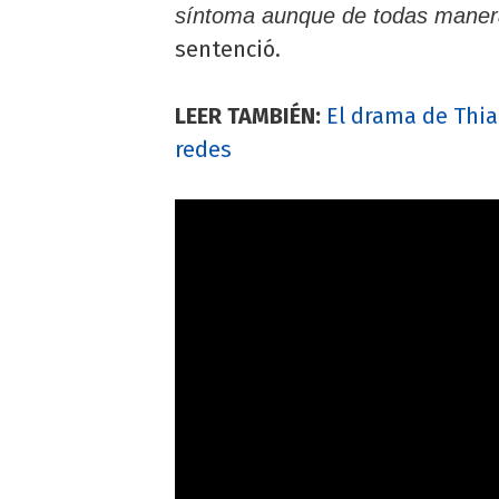
síntoma aunque de todas manera
sentenció.
LEER TAMBIÉN:
El drama de Thia
redes