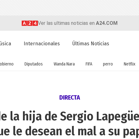
Ver las ultimas noticias en
A24.COM
úsica
Internacionales
Últimas Noticias
obierno
Diputados
Wanda Nara
FIFA
perro
Netflix
DIRECTA
e la hija de Sergio Lapegüe
ue le desean el mal a su pa