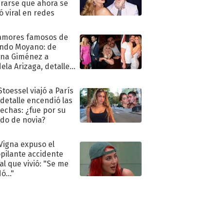
rarse que ahora se
ió viral en redes
amores famosos de
ndo Moyano: de
na Giménez a
ela Arizaga, detalles
u pasado
imental
Stoessel viajó a París
 detalle encendió las
echas: ¿fue por su
ido de novia?
 Vigna expuso el
pilante accidente
al que vivió: "Se me
ó..."