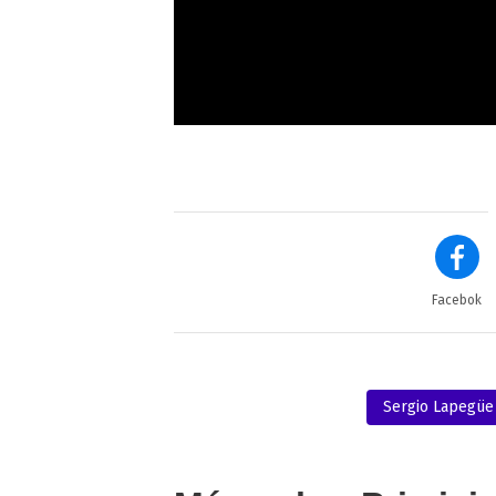
Facebok
Sergio Lapegüe