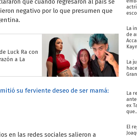
lararon que cuando regresaron al país se
emba
actr
dieron negativo por lo que presumen que
esco
gentina.
La i
de a
Acca
Kayn
 de Luck Ra con
cum
razón a La
La j
hace
Gra
dmitió su ferviente deseo de ser mamá:
La r
ante
ex T
que..
El r
Joaq
s en las redes sociales salieron a