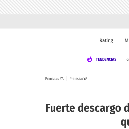
Rating
M
TENDENCIAS
G
Primicias YA
PrimiciasYA
Fuerte descargo d
q