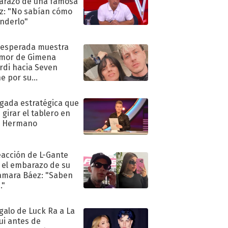
razo de una famosa
iz: "No sabían cómo
nderlo"
nesperada muestra
mor de Gimena
rdi hacia Seven
e por su
pleaños
ugada estratégica que
 girar el tablero en
n Hermano
eacción de L-Gante
 el embarazo de su
amara Báez: "Saben
."
egalo de Luck Ra a La
ui antes de