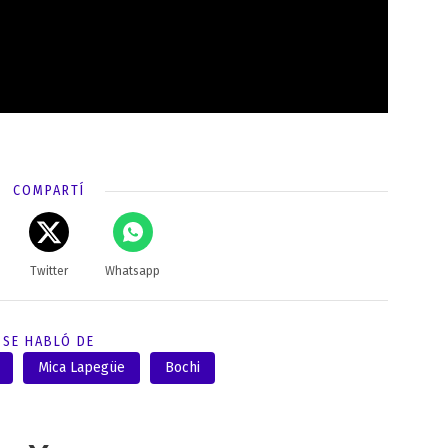
COMPARTÍ
Twitter
Whatsapp
SE HABLÓ DE
Mica Lapegüe
Bochi