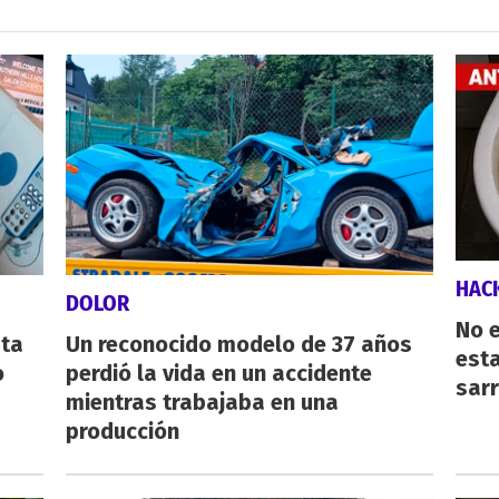
HAC
DOLOR
No e
sta
Un reconocido modelo de 37 años
esta
o
perdió la vida en un accidente
sarr
mientras trabajaba en una
producción