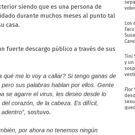
sepa
exterior siendo que es una persona de
volv
uidado durante muchos meses al punto tal
Los 
u casa.
Facu
Susa
Cand
de s
un fuerte descargo público a través de sus
sent
Tini 
y un
sosp
vest
a qué me lo voy a callar? Si tengo ganas de
r, pero sus palabras hablan por ellos. Gente
Flor
 se agarre el virus, les deseo desde lo
deso
sexu
el corazón, de la cabeza. Es difícil,
qued
sostuvo.
 adentro”,
ambién, por ahora no tenemos ningún