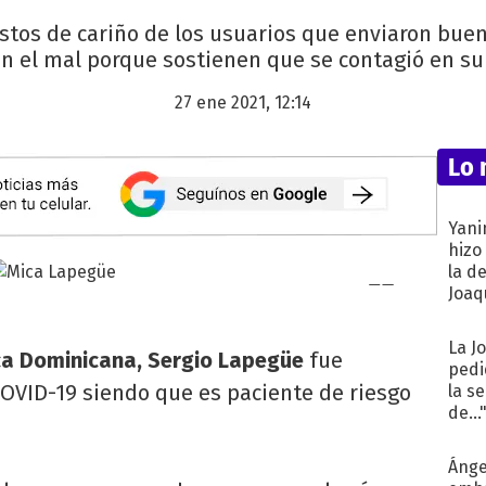
stos de cariño de los usuarios que enviaron bu
n el mal porque sostienen que se contagió en su v
27 ene 2021, 12:14
Lo 
Yani
hizo
la d
Joaqu
La J
ca Dominicana, Sergio Lapegüe
fue
pedi
COVID-19 siendo que es paciente de riesgo
la s
de...
Ánge