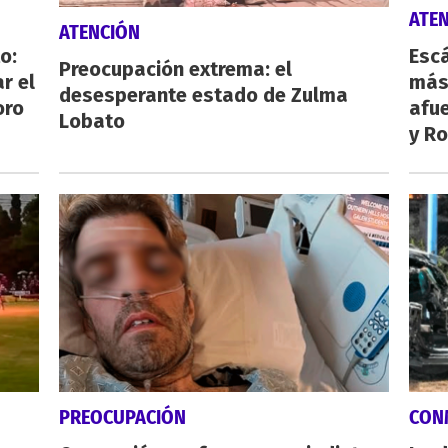
ATE
ATENCIÓN
o:
Escá
Preocupación extrema: el
r el
más
desesperante estado de Zulma
oro
afue
Lobato
y Ro
PREOCUPACIÓN
CON