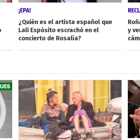
¡EPA!
REC
¿Quién es el artista español que
Roñ
o
Lali Espósito escrachó en el
y ve
concierto de Rosalía?
cám