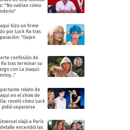
iz: "No sabían cómo
nderlo"
oaqui hizo un firme
do por Luck Ra tras
eparación: "Dejen
"
uerte confesión de
 Ra tras terminar su
azgo con La Joaqui:
stoy..."
mpactante relato de
oaqui en el show de
lía: reveló cómo Luck
e pidió separarse
Stoessel viajó a París
 detalle encendió las