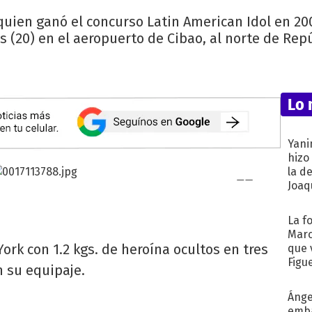
uien ganó el concurso Latin American Idol en 200
s (20) en el aeropuerto de Cibao, al norte de Re
Lo 
Yani
hizo
la d
Joaqu
La f
Marc
ork con 1.2 kgs. de heroína ocultos en tres
que 
Figu
 su equipaje.
Ánge
emba