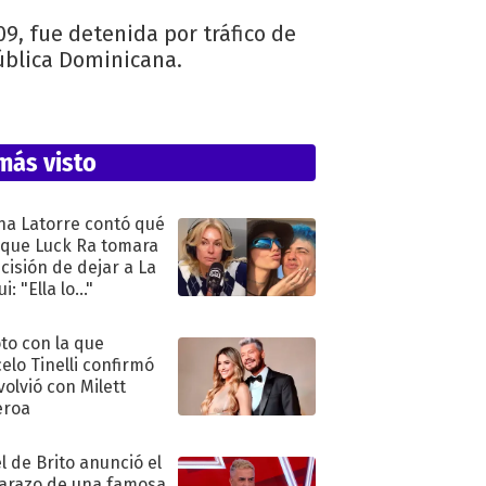
9, fue detenida por tráfico de
pública Dominicana.
más visto
na Latorre contó qué
 que Luck Ra tomara
ecisión de dejar a La
i: "Ella lo..."
oto con la que
elo Tinelli confirmó
volvió con Milett
eroa
l de Brito anunció el
razo de una famosa