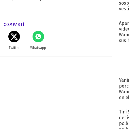
sosp
vest
Apar
COMPARTÍ
vide
Wand
sus 
Twitter
Whatsapp
Yani
perc
Wand
en e
toda
Tini
deci
polé