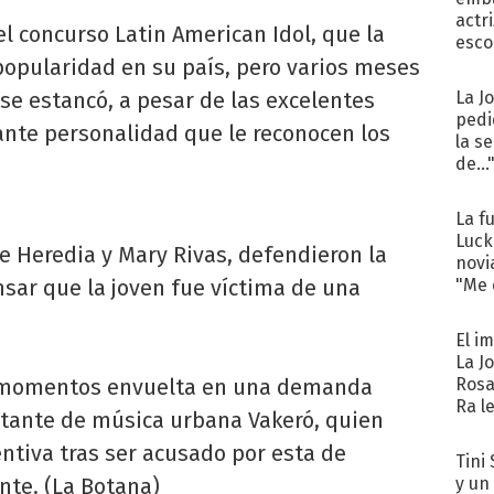
actr
l concurso Latin American Idol, que la
esco
popularidad en su país, pero varios meses
 se estancó, a pesar de las excelentes
La J
pedi
ante personalidad que le reconocen los
la s
de...
La f
Luck
pe Heredia y Mary Rivas, defendieron la
novi
nsar que la joven fue víctima de una
"Me e
El i
La J
s momentos envuelta en una demanda
Rosa
Ra l
antante de música urbana Vakeró, quien
ntiva tras ser acusado por esta de
Tini 
nte. (La Botana)
y un