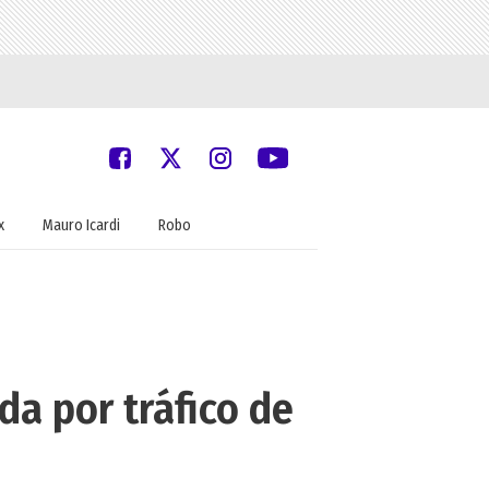
x
Mauro Icardi
Robo
da por tráfico de