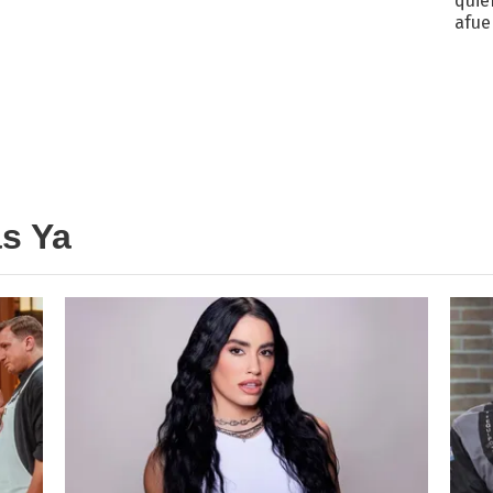
quié
afue
as Ya