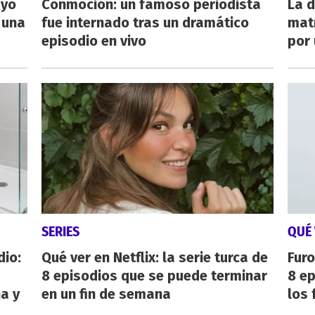
ayo
Conmoción: un famoso periodista
La d
 una
fue internado tras un dramático
mat
episodio en vivo
por 
SERIES
QUÉ 
dio:
Qué ver en Netflix: la serie turca de
Furo
8 episodios que se puede terminar
8 ep
ha y
en un fin de semana
los 