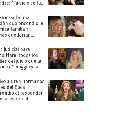
adre: "Tu viejo se fue
."
 Stoessel y una
sión que encendió la
mica familiar:
nes quedarían
ra de su boda
s judicial para
a Nara: todos los
les del juicio que le
 Alex Caniggia y sus
imos pasos
lve a Gran Hermano?
ea del Boca
rendió al responder
e su eventual
eso al reality