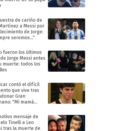
e
uestra de cariño de
 Martínez a Messi por
allecimiento de Jorge:
mpre seremos..."
 fueron los últimos
 de Jorge Messi antes
u muerte: todos los
lles
car contó el difícil
nto que vive tras
ndonar Gran
mano: "Mi mamá
ió..."
motivo mensaje de
elo Tinelli a Leo
i tras la muerte de