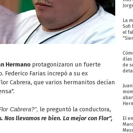
Jorg
La m
Sofi
el f
"Sie
Cómo
días
an Hermano
protagonizaron un fuerte
de s
deta
o. Federico Farias increpó a su ex
Flor Cabrera, que varios hermanitos decían
Juani
ensa".
mome
aba
Her
le preguntó la conductora,
Flor Cabrera?",
recib
 Nos llevamos re bien. La mejor con Flor",
El e
Marc
Mess