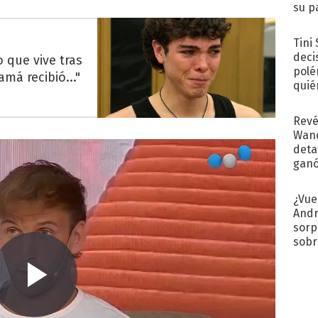
su p
con..
Tini
deci
 que vive tras
polé
á recibió..."
quié
afue
Revé
Wand
detal
ganó
próx
¿Vue
Andr
sorp
sobr
regr