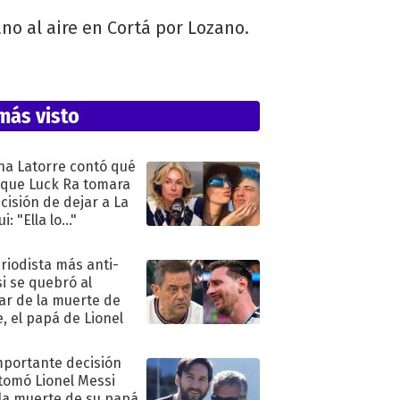
 al aire en Cortá por Lozano.
más visto
na Latorre contó qué
 que Luck Ra tomara
ecisión de dejar a La
i: "Ella lo..."
eriodista más anti-
i se quebró al
ar de la muerte de
e, el papá de Lionel
mportante decisión
tomó Lionel Messi
 la muerte de su papá