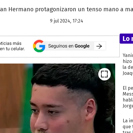
n Hermano protagonizaron un tenso mano a mano
9 jul 2024, 17:24
Lo 
Yani
hizo
la d
Joaqu
El p
Mess
habl
Jorg
La i
que 
tras