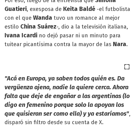
Simona
Por eso, luego de la entrevista que
Guatieri
Keita Baldé
, exesposa de
-el futbolista
Wanda
con el que
tuvo un romance al mejor
China Suárez
estilo
-, dio a la televisión italiana,
Ivana Icardi
no dejó pasar ni un minuto para
Nara
tuitear picantísima contra la mayor de las
.
"Acá en Europa, ya saben todos quién es. Da
vergüenza ajena, nadie la quiere cerca. Ahora
falta que deje de engañar a las argentinas (lo
digo en femenino porque solo la apoyan los
que quisieran ser como ella) y ya estaríamos"
,
disparó sin filtro desde su cuenta de X.