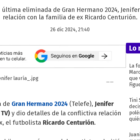
la última eliminada de Gran Hermano 2024, Jenifer
relación con la familia de ex Ricardo Centurión.
26 dic 2024, 21:40
Lo 
La f
Marc
que 
Figu
Tini
a de
Gran Hermano 2024
(Telefe),
Jenifer
deci
 TV)
y dio detalles de la conflictiva relación
polé
quié
x, el futbolista
Ricardo Centurión.
afue
Juani