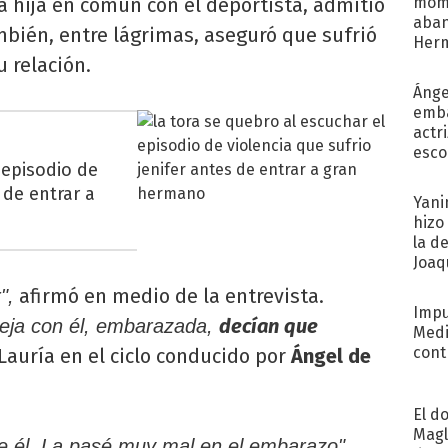
a hija en común con el deportista, admitió
mome
aba
mbién, entre lágrimas, aseguró que sufrió
Her
 relación.
recib
Ánge
emba
actr
esco
 episodio de
 de entrar a
Yani
hizo
la d
Joaqu
afirmó en medio de la entrevista.
",
Impu
decían que
reja con él, embarazada,
Medi
cont
Lauría en el ciclo conducido por
Ángel de
El d
Magl
de él. La pasé muy mal en el embarazo",