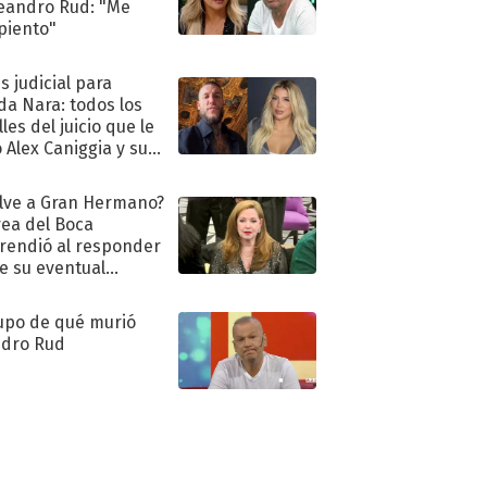
eandro Rud: "Me
piento"
s judicial para
a Nara: todos los
les del juicio que le
 Alex Caniggia y sus
imos pasos
lve a Gran Hermano?
ea del Boca
rendió al responder
e su eventual
eso al reality
upo de qué murió
dro Rud