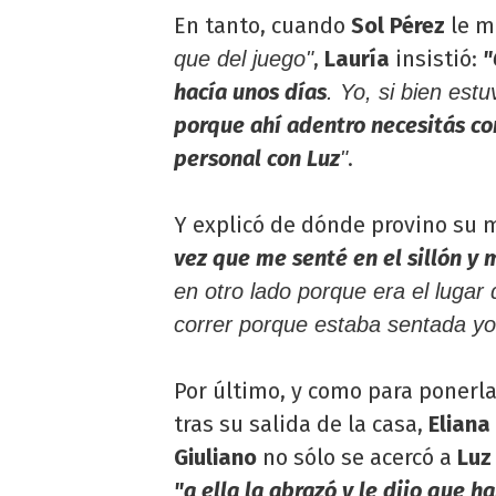
En tanto, cuando
Sol Pérez
le m
,
Lauría
insistió:
"
que del juego"
hacía unos días
. Yo, si bien est
porque ahí adentro necesitás co
personal con Luz
.
"
Y explicó de dónde provino su 
vez que me senté en el sillón y 
en otro lado porque era el lugar
correr porque estaba sentada yo
Por último, y como para ponerl
tras su salida de la casa,
Eliana
Giuliano
no sólo se acercó a
Luz
"a ella la abrazó y le dijo que h