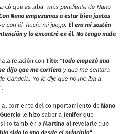
arcó que estaba
"más pendiente de Nano
Con Nano empezamos a estar bien juntos
Él era mi sostén
uve con él, hacía mi juego.
ntención y la encontré en él. No tengo nada
mala relación con
Tito
:
Todo empezó una
"
me dijo que me corriera
y que me sentara
 de Candela. Yo le dije que no me iba a
.
"
a al corriente del comportamiento de
Nano
 Guercio
le hizo saber a
Jenifer
que
sino también a
Martina
al revelarle que
abía sido la uno desde el principio"
.