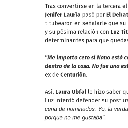
Tras convertirse en la tercera 
Jenifer Lauría
pasó por
El Deba
titubearon en señalarle que su
y su pésima relación con
Luz Ti
determinantes para que quedas
"Me importa cero si Nano está co
dentro de la casa. No fue una es
ex de
Centurión
.
Así,
Laura Ubfal
le hizo saber q
Luz intentó defender su postura
cena de nominados. Yo, la verda
.
porque no me gustaba"