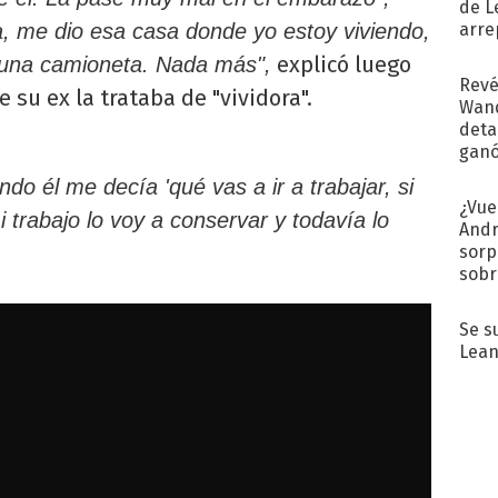
de L
arre
, me dio esa casa donde yo estoy viviendo,
explicó luego
 una camioneta. Nada más",
Revé
 su ex la trataba de "vividora".
Wand
detal
ganó
próx
do él me decía 'qué vas a ir a trabajar, si
¿Vue
 trabajo lo voy a conservar y todavía lo
Andr
sorp
sobr
regr
Se s
Lean