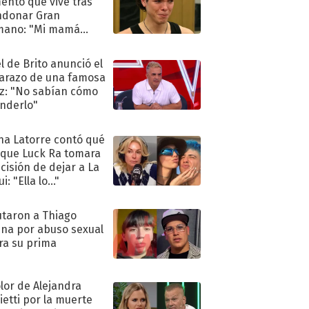
nto que vive tras
ndonar Gran
mano: "Mi mamá
ió..."
l de Brito anunció el
razo de una famosa
iz: "No sabían cómo
nderlo"
na Latorre contó qué
 que Luck Ra tomara
ecisión de dejar a La
i: "Ella lo..."
taron a Thiago
na por abuso sexual
ra su prima
olor de Alejandra
ietti por la muerte