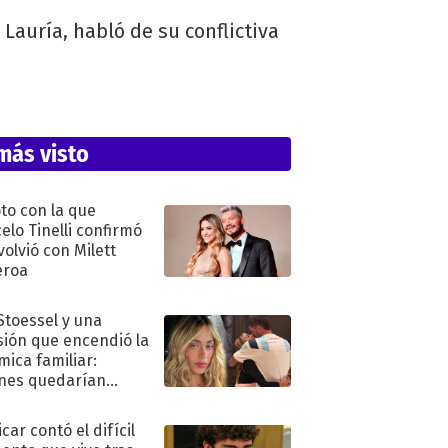
 Lauría, habló de su conflictiva
más visto
oto con la que
elo Tinelli confirmó
volvió con Milett
eroa
 Stoessel y una
sión que encendió la
mica familiar:
nes quedarían
ra de su boda
car contó el difícil