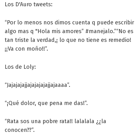
Los D'Auro tweets:
“Por lo menos nos dimos cuenta q puede escribir
algo mas q "Hola mis amores” #manejalo.”“No es
tan triste la verdad,¡ lo que no tiene es remedio!
¡¡Va con moño!!”.
Los de Loly:
“Jajajajajjajajajajajjajaaaa”.
“¡Qué dolor, que pena me das!”.
“Rata sos una pobre rata!! lalalala ¿¿la
conocen??”.