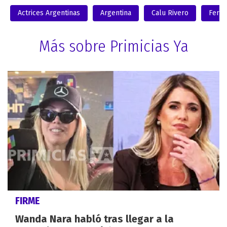
Actrices Argentinas
Argentina
Calu Rivero
Fern
Más sobre Primicias Ya
FIRME
Wanda Nara habló tras llegar a la