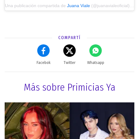
Una publicación compartida de
Juana Viale
(@juanavialeoficial) el
3
COMPARTÍ
Facebok
Twitter
Whatsapp
Más sobre Primicias Ya