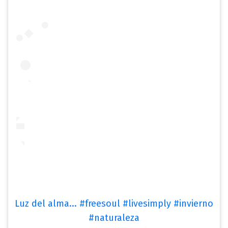
Luz del alma... #freesoul #livesimply #invierno
#naturaleza