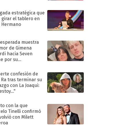
ugada estratégica que
 girar el tablero en
n Hermano
nesperada muestra
mor de Gimena
rdi hacia Seven
e por su
pleaños
uerte confesión de
 Ra tras terminar su
azgo con La Joaqui:
stoy..."
oto con la que
elo Tinelli confirmó
volvió con Milett
eroa