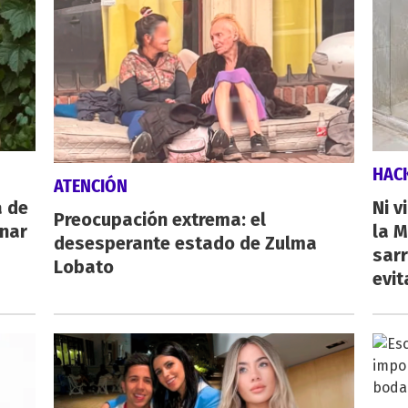
HAC
ATENCIÓN
a de
Ni v
Preocupación extrema: el
inar
la M
desesperante estado de Zulma
sarr
Lobato
evit