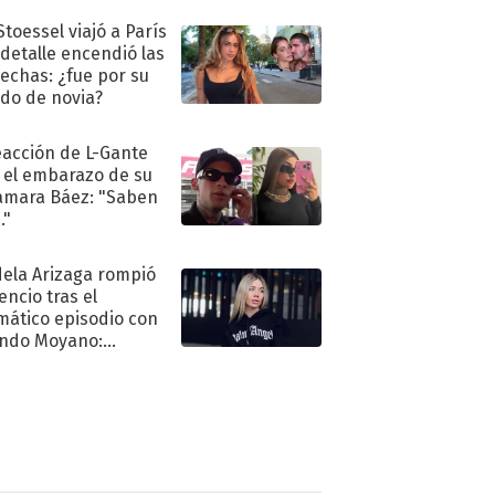
Stoessel viajó a París
 detalle encendió las
echas: ¿fue por su
ido de novia?
eacción de L-Gante
 el embarazo de su
amara Báez: "Saben
."
ela Arizaga rompió
lencio tras el
mático episodio con
ndo Moyano:
o..."