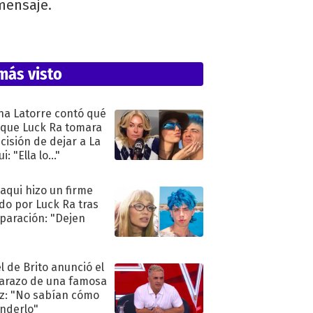
mensaje.
más visto
na Latorre contó qué
 que Luck Ra tomara
ecisión de dejar a La
i: "Ella lo..."
oaqui hizo un firme
do por Luck Ra tras
eparación: "Dejen
"
l de Brito anunció el
razo de una famosa
iz: "No sabían cómo
nderlo"