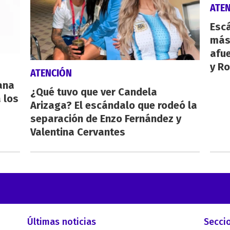
ATE
Escá
más
afue
y Ro
ATENCIÓN
eana
¿Qué tuvo que ver Candela
 los
Arizaga? El escándalo que rodeó la
separación de Enzo Fernández y
Valentina Cervantes
Últimas noticias
Secci