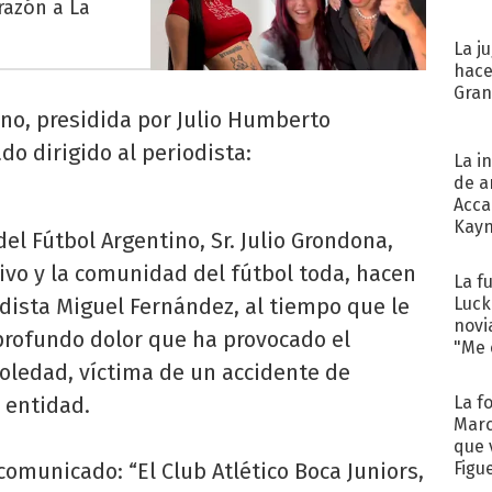
razón a La
La j
hace
Gra
ino, presidida por Julio Humberto
o dirigido al periodista:
La i
de a
Acca
Kayn
del Fútbol Argentino, Sr. Julio Grondona,
cum
ivo y la comunidad del fútbol toda, hacen
La f
Luck
odista Miguel Fernández, al tiempo que le
novi
l profundo dolor que ha provocado el
"Me e
Soledad, víctima de un accidente de
La f
a entidad.
Marc
que 
Figu
omunicado: “El Club Atlético Boca Juniors,