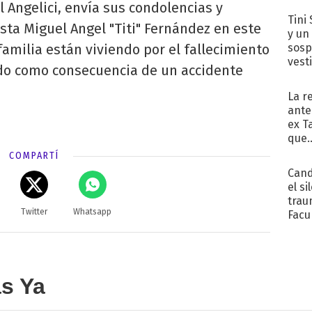
l Angelici, envía sus condolencias y
Tini 
sta Miguel Angel "Titi" Fernández en este
y un
sosp
amilia están viviendo por el fallecimiento
vest
ido como consecuencia de un accidente
La r
ante
ex T
que..
COMPARTÍ
Cand
el si
trau
Twitter
Whatsapp
Facu
"Teng
as Ya