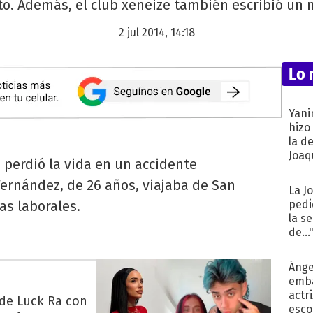
. Además, el club xeneize también escribió un 
2 jul 2014, 14:18
Lo 
Yani
hizo
la d
Joaqu
perdió la vida en un accidente
 Fernández, de 26 años, viajaba de San
La J
as laborales.
pedi
la s
de...
Ánge
emba
actr
 de Luck Ra con
esco