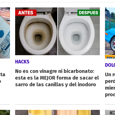
HACKS
DOL
No es con vinagre ni bicarbonato:
sta
Un 
esta es la MEJOR forma de sacar el
o
perd
sarro de las canillas y del inodoro
mie
pro