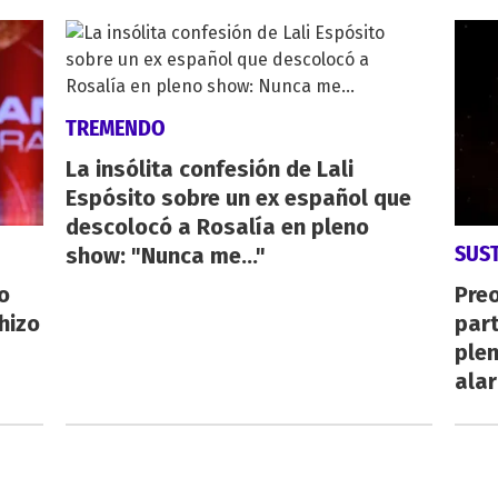
TREMENDO
La insólita confesión de Lali
Espósito sobre un ex español que
descolocó a Rosalía en pleno
SUS
show: "Nunca me..."
o
Pre
hizo
par
plen
ala