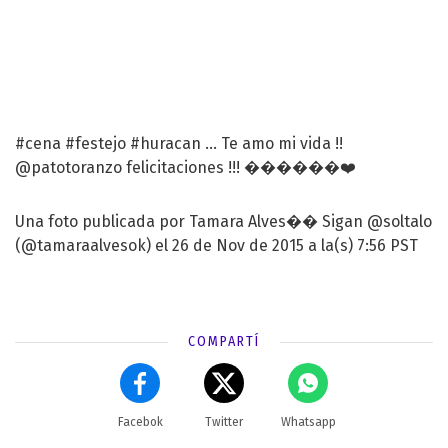
#cena #festejo #huracan ... Te amo mi vida !!
@patotoranzo ️felicitaciones !!! ������❤️
Una foto publicada por Tamara Alves�� Sigan @soltalo
(@tamaraalvesok) el 26 de Nov de 2015 a la(s) 7:56 PST
COMPARTÍ
Facebok
Twitter
Whatsapp