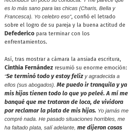
reconducir un poco su conducta. Y me parece que
es lo más sano para las chicas (Charis, Bella y
, confió el letrado
Francesca). Yo celebro eso”
sobre el logro de su pareja y la buena actitud de
Defederico
para terminar con los
enfrentamientos.
Así, tras mostrar a cámara la ansiada escritura,
Cinthia Fernández
resumió su enorme emoción:
Se terminó todo y estoy feliz
“
y agradecida a
Me puedo ir tranquila y ya
ellos (sus abogados).
mis hijas tienen todo lo que yo peleé. A mí me
banqué que me trataran de loca, de vividora
por reclamar la plata de mis hijas.
Yo jamás me
compré nada. He pasado situaciones horribles, me
me dijeron cosas
ha faltado plata, salí adelante,