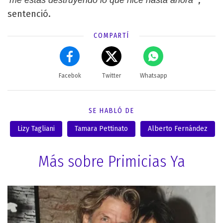
,
‘me estás destruyendo lo que hice hasta ahora’”
sentenció.
COMPARTÍ
Facebok
Twitter
Whatsapp
SE HABLÓ DE
Lizy Tagliani
Tamara Pettinato
Alberto Fernández
Más sobre Primicias Ya