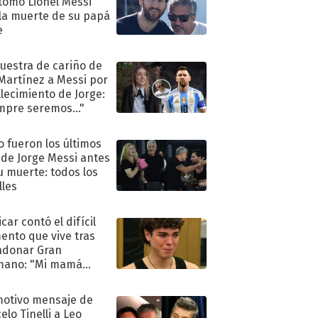
tomó Lionel Messi
 la muerte de su papá
e
uestra de cariño de
 Martínez a Messi por
allecimiento de Jorge:
mpre seremos..."
 fueron los últimos
 de Jorge Messi antes
u muerte: todos los
lles
car contó el difícil
nto que vive tras
ndonar Gran
mano: "Mi mamá
ió..."
motivo mensaje de
elo Tinelli a Leo