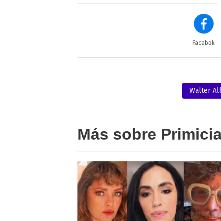
Facebok
Walter Al
Más sobre Primici