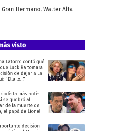
x Gran Hermano, Walter Alfa
más visto
na Latorre contó qué
 que Luck Ra tomara
ecisión de dejar a La
i: "Ella lo..."
eriodista más anti-
i se quebró al
ar de la muerte de
e, el papá de Lionel
mportante decisión