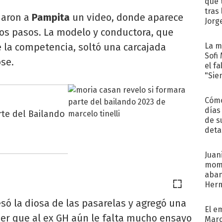
que 
tras
iaron a
Pampita
un video, donde aparece
Jorg
nos pasos. La modelo y conductora, que
e la competencia, soltó una carcajada
La m
Sofi
se.
el f
"Sie
Cómo
días
rte del Bailando
de s
deta
Juani
mome
aba
Her
recib
só la diosa de las pasarelas y agregó una
El e
er que al ex GH aún le falta mucho ensayo
Marc