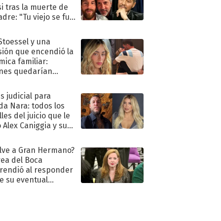
i tras la muerte de
adre: "Tu viejo se fue
."
 Stoessel y una
sión que encendió la
mica familiar:
nes quedarían
ra de su boda
s judicial para
a Nara: todos los
les del juicio que le
 Alex Caniggia y sus
imos pasos
lve a Gran Hermano?
ea del Boca
rendió al responder
e su eventual
eso al reality