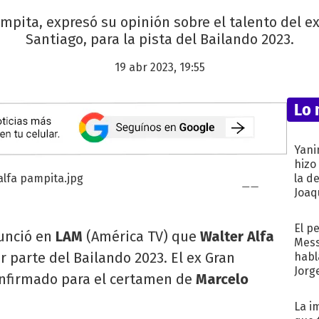
mpita, expresó su opinión sobre el talento del e
Santiago, para la pista del Bailando 2023.
19 abr 2023, 19:55
Lo 
Yani
hizo
la d
Joaqu
El p
unció en
LAM
(América TV) que
Walter Alfa
Mess
r parte del Bailando 2023. El ex Gran
habl
Jorg
nfirmado para el certamen de
Marcelo
La i