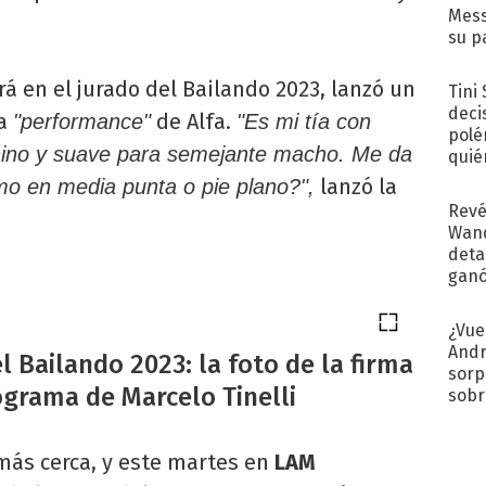
Mess
su p
con..
á en el jurado del Bailando 2023, lanzó un
Tini
deci
la
de Alfa.
"performance"
"Es mi tía con
polé
nino y suave para semejante macho. Me da
quié
afue
lanzó la
mo en media punta o pie plano?",
Revé
Wand
detal
ganó
próx
¿Vue
Andr
l Bailando 2023: la foto de la firma
sorp
ograma de Marcelo Tinelli
sobr
regr
más cerca, y este martes en
LAM