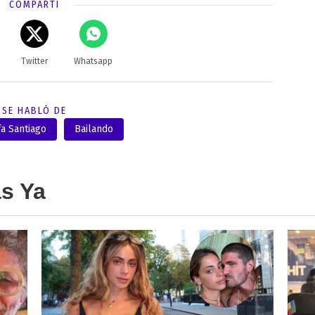
COMPARTÍ
Twitter
Whatsapp
SE HABLÓ DE
fa Santiago
Bailando
as Ya