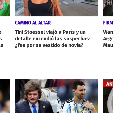
CAMINO AL ALTAR
FIRM
o
Tini Stoessel viajó a París y un
Wand
s
detalle encendió las sospechas:
Arge
as
¿fue por su vestido de novia?
Maur