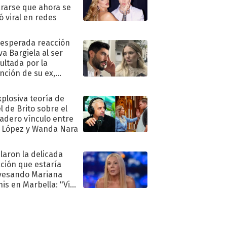
rarse que ahora se
ió viral en redes
nesperada reacción
va Bargiela al ser
ultada por la
nción de su ex,
undo Moyano
xplosiva teoría de
l de Brito sobre el
adero vínculo entre
 López y Wanda Nara
laron la delicada
ación que estaría
vesando Mariana
is en Marbella: "Vive
"