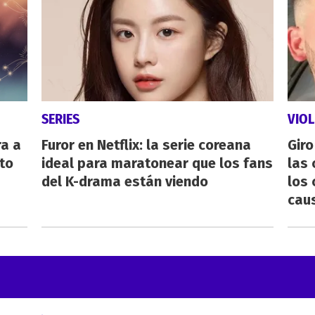
SERIES
VIOL
ra a
Furor en Netflix: la serie coreana
Giro
to
ideal para maratonear que los fans
las 
del K-drama están viendo
los 
cau