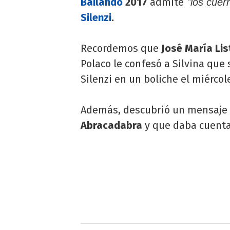
Bailando
2017
admite
"los cuer
Silenzi
.
Recordemos que
José María Lis
Polaco le confesó a Silvina qu
Silenzi en un boliche el miérco
Además, descubrió un mensaje q
Abracadabra
y que daba cuenta