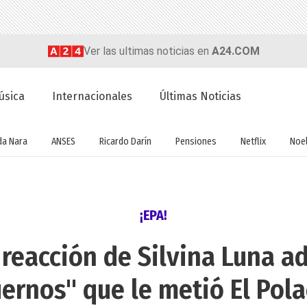
Ver las ultimas noticias en
A24.COM
úsica
Internacionales
Últimas Noticias
a Nara
ANSES
Ricardo Darín
Pensiones
Netflix
Noel
¡EPA!
 reacción de Silvina Luna a
ernos" que le metió El Pol