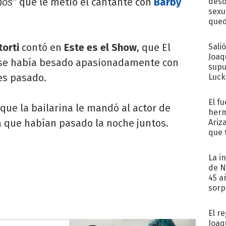
que le metió el cantante con
Barby
nos"
deso
sexu
qued
torti
contó en
Este es el Show
, que El
Sali
Joaq
e se había besado apasionadamente con
supu
les pasado.
Luck
El f
ue la bailarina le mandó al actor de
herm
 que habían pasado la noche juntos.
Ariz
que 
Moya
La i
de N
45 a
sorp
náuse
El r
Joaq