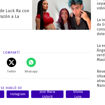
sepa
volv
 de Luck Ra con
razón a La
La i
de E
cons
dete
Fac
La e
Ánge
COMPARTÍ
verd
Maxi
Reve
Twitter
Whatsapp
situ
atra
Nann
SE HABLÓ DE
de...
Jose María
Silvina
Instagram
Listorti
Luna