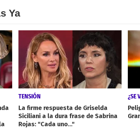
as Ya
TENSIÓN
¿SE 
nda
La firme respuesta de Griselda
Peli
Siciliani a la dura frase de Sabrina
Gra
la
Rojas: "Cada uno..."