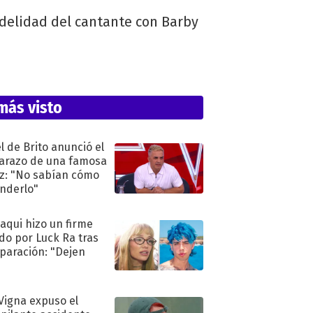
idelidad del cantante con Barby
más visto
l de Brito anunció el
razo de una famosa
iz: "No sabían cómo
nderlo"
oaqui hizo un firme
do por Luck Ra tras
eparación: "Dejen
"
 Vigna expuso el