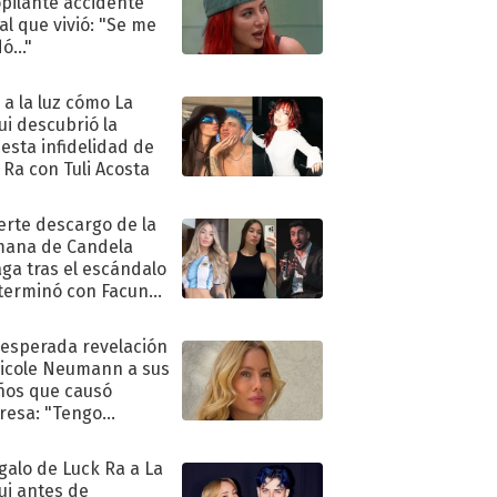
pilante accidente
al que vivió: "Se me
ó..."
ó a la luz cómo La
ui descubrió la
esta infidelidad de
 Ra con Tuli Acosta
uerte descargo de la
ana de Candela
aga tras el escándalo
terminó con Facundo
no detenido
nesperada revelación
icole Neumann a sus
ños que causó
resa: "Tengo
as y..."
egalo de Luck Ra a La
ui antes de