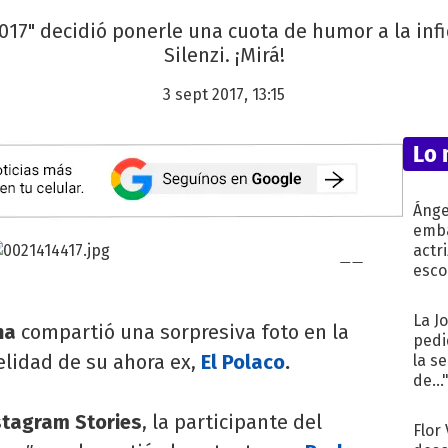
2017" decidió ponerle una cuota de humor a la inf
Silenzi. ¡Mirá!
3 sept 2017, 13:15
Lo 
Ánge
emba
actr
esco
La J
na
compartió una sorpresiva foto en la
pedi
elidad de su ahora ex,
El Polaco
.
la s
de...
tagram Stories
, la participante del
Flor