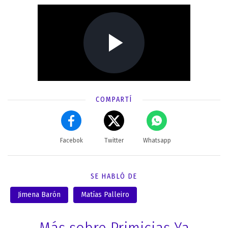
COMPARTÍ
Facebok
Twitter
Whatsapp
SE HABLÓ DE
Jimena Barón
Matías Palleiro
Más sobre Primicias Ya