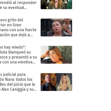
rendió al responder
e su eventual
eso al reality
uevo grito del
rior en Gran
ano con una fuerte
ación que dejó a
oya en shock:
idora"
no hay miedo":
lota blanqueó su
nce y presentó a su
a con una emotiva
aración de amor
s judicial para
a Nara: todos los
les del juicio que le
 Alex Caniggia y sus
imos pasos