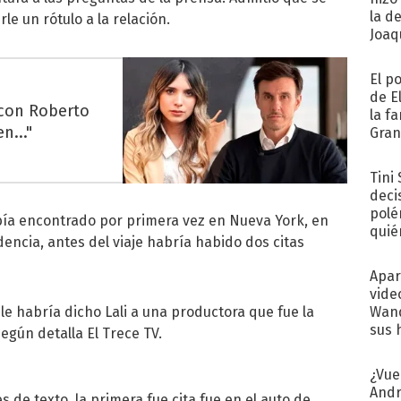
la d
e un rótulo a la relación.
Joaqu
El p
de E
 con Roberto
la f
n..."
Gra
desa
Tini
deci
polé
abía encontrado por primera vez en Nueva York, en
quié
dencia, antes del viaje habría habido dos citas
afue
Apar
vide
 le habría dicho Lali a una productora que fue la
Wand
sus 
egún detalla El Trece TV.
¿Vue
Andr
de texto, la primera fue cita fue en el auto de