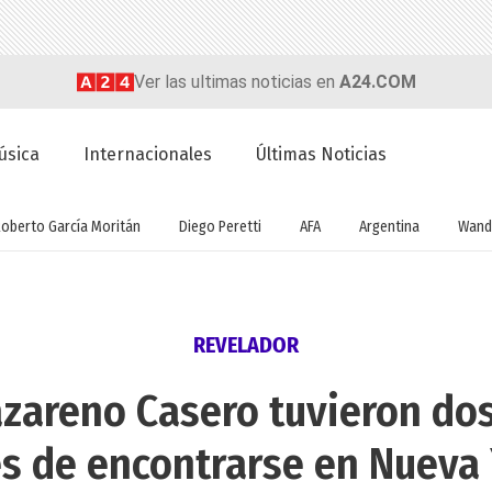
Ver las ultimas noticias en
A24.COM
úsica
Internacionales
Últimas Noticias
Roberto García Moritán
Diego Peretti
AFA
Argentina
Wand
REVELADOR
azareno Casero tuvieron do
s de encontrarse en Nueva