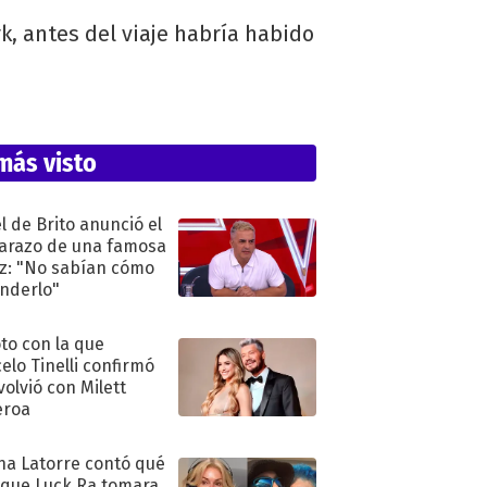
, antes del viaje habría habido
más visto
l de Brito anunció el
razo de una famosa
iz: "No sabían cómo
nderlo"
oto con la que
elo Tinelli confirmó
volvió con Milett
eroa
na Latorre contó qué
 que Luck Ra tomara