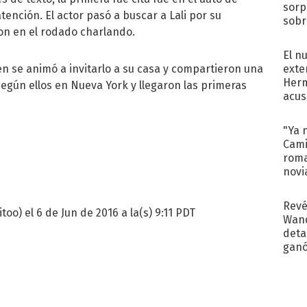
sorp
ención. El actor pasó a buscar a Lali por su
sobr
n en el rodado charlando.
regr
El n
en se animó a invitarlo a su casa y compartieron una
exte
Herm
según ellos en Nueva York y llegaron las primeras
acus
Pinc
"Tra
"Ya 
Cami
roma
novi
decl
Revé
too) el 6 de Jun de 2016 a la(s) 9:11 PDT
Wand
detal
ganó
próx