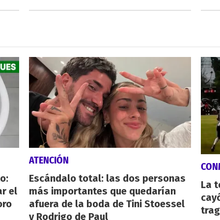
ATENCIÓN
CON
o:
Escándalo total: las dos personas
La 
r el
más importantes que quedarían
cayó
oro
afuera de la boda de Tini Stoessel
tra
y Rodrigo de Paul