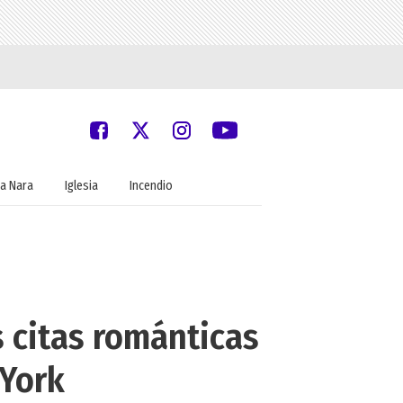
a Nara
Iglesia
Incendio
s citas románticas
 York