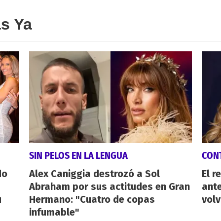
as Ya
SIN PELOS EN LA LENGUA
CON
do
Alex Caniggia destrozó a Sol
El r
Abraham por sus actitudes en Gran
ant
u
Hermano: "Cuatro de copas
volv
infumable"