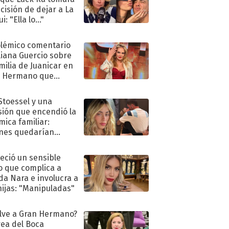
ecisión de dejar a La
i: "Ella lo..."
olémico comentario
liana Guercio sobre
amilia de Juanicar en
n Hermano que
tó la furia en redes
 Stoessel y una
sión que encendió la
mica familiar:
nes quedarían
ra de su boda
eció un sensible
o que complica a
a Nara e involucra a
hijas: "Manipuladas"
lve a Gran Hermano?
ea del Boca