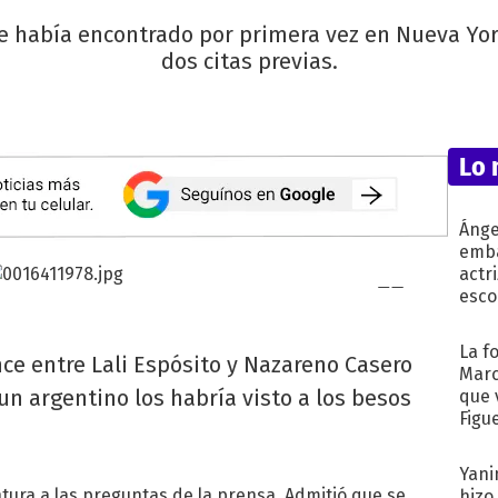
se había encontrado por primera vez en Nueva York
dos citas previas.
Lo 
Ánge
emba
actr
esco
La f
ce entre Lali Espósito y Nazareno Casero
Marc
un argentino los habría visto a los besos
que 
Figu
Yani
intura a las preguntas de la prensa. Admitió que se
hizo