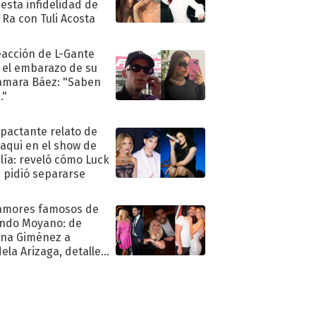
esta infidelidad de
 Ra con Tuli Acosta
eacción de L-Gante
 el embarazo de su
amara Báez: "Saben
."
mpactante relato de
oaqui en el show de
lía: reveló cómo Luck
e pidió separarse
amores famosos de
ndo Moyano: de
na Giménez a
ela Arizaga, detalles
u pasado
imental