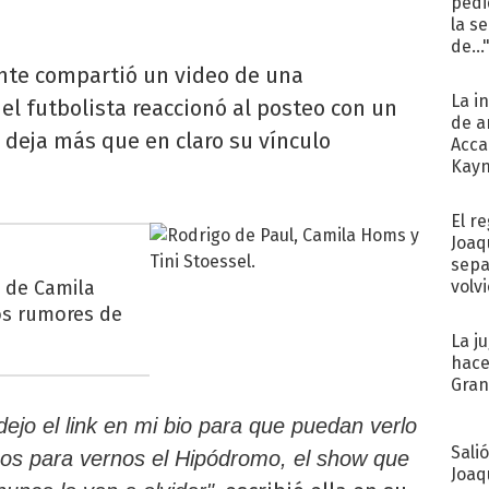
pedi
la s
de...
ante compartió un video de una
La i
 el futbolista reaccionó al posteo con un
de a
 deja más que en claro su vínculo
Acca
Kayn
cum
El r
Joaq
sepa
a de Camila
volv
os rumores de
La j
hace
Gra
ejo el link en mi bio para que puedan verlo
Sali
os para vernos el Hipódromo, el show que
Joaq