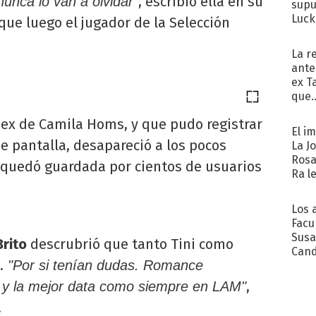
, escribió ella en su
nca lo van a olvidar"
supu
Luck
que luego el jugador de la Selección
La r
ante
ex T
que..
 ex de Camila Homs, y que pudo registrar
El i
e pantalla, desapareció a los pocos
La J
Rosa
a quedó guardada por cientos de usuarios
Ra l
Los 
Facu
Susa
Brito
descrubrió que tanto Tini como
Cand
.
"Por si tenían dudas. Romance
de s
sent
,
s y la mejor data como siempre en LAM"
.