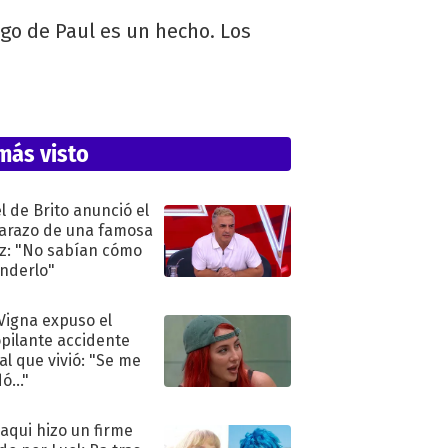
igo de Paul es un hecho. Los
más visto
l de Brito anunció el
razo de una famosa
iz: "No sabían cómo
nderlo"
 Vigna expuso el
pilante accidente
al que vivió: "Se me
ó..."
oaqui hizo un firme