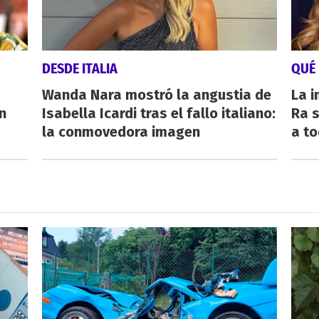
DESDE ITALIA
QUÉ
Wanda Nara mostró la angustia de
La i
n
Isabella Icardi tras el fallo italiano:
Ra s
la conmovedora imagen
a to