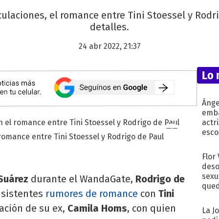
ulaciones, el romance entre Tini Stoessel y Rodr
detalles.
24 abr 2022, 21:37
Lo 
Ánge
emba
actr
esco
omance entre Tini Stoessel y Rodrigo de Paul
Flor
deso
sexu
Suárez
durante el WandaGate,
Rodrigo de
qued
nsistentes
rumores de romance
con
Tini
ación de su ex,
Camila Homs
, con quien
La J