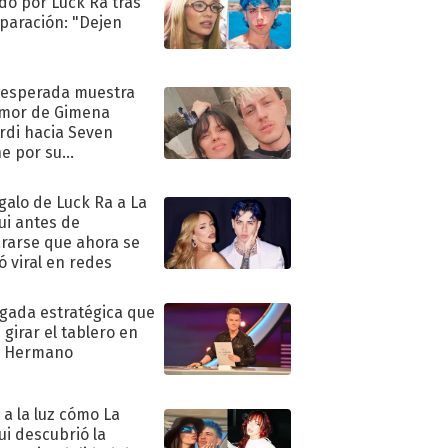
do por Luck Ra tras
eparación: "Dejen
"
nesperada muestra
mor de Gimena
rdi hacia Seven
e por su
pleaños
egalo de Luck Ra a La
ui antes de
rarse que ahora se
ió viral en redes
ugada estratégica que
 girar el tablero en
n Hermano
ó a la luz cómo La
ui descubrió la