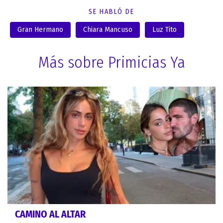
SE HABLÓ DE
Gran Hermano
Chiara Mancuso
Luz Tito
Más sobre Primicias Ya
CAMINO AL ALTAR