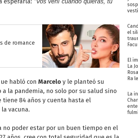
a esperarla:
"Vos vení cuando quieras, tu
sosp
vest
Cand
el si
trau
es de romance
Facu
"Teng
El i
La J
Rosa
Ra l
que habló con
Marcelo
y le planteó su
 a la pandemia, no solo por su salud sino
La i
 tiene 84 años y cuenta hasta el
Char
ente
la vacuna.
fulm
Her
a no poder estar por un buen tiempo en el
27 años, cree con total seguridad que es la