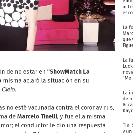
emba
actr
esco
La f
Marc
que 
Figu
La f
Luck
ón de no estar en
"ShowMatch La
novi
"Me e
a misma aclaró la situación en su
.
Cielo
La i
de a
Acca
s no esté vacunada contra el coronavirus,
Kayn
ama de
Marcelo Tinelli
, y fue ella misma
cum
emor; el conductor le dio una respuesta
Tini 
y un