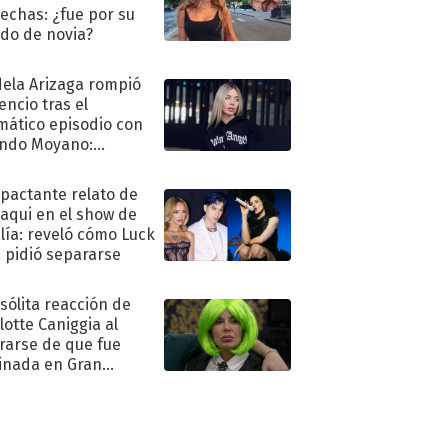
echas: ¿fue por su
ido de novia?
ela Arizaga rompió
lencio tras el
mático episodio con
ndo Moyano:
o..."
mpactante relato de
oaqui en el show de
lía: reveló cómo Luck
e pidió separarse
nsólita reacción de
lotte Caniggia al
rarse de que fue
inada en Gran
mano