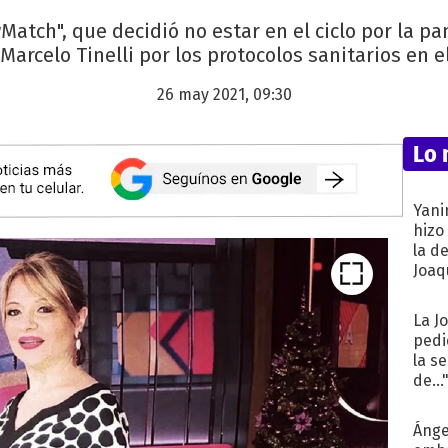
atch", que decidió no estar en el ciclo por la pan
Marcelo Tinelli por los protocolos sanitarios en 
26 may 2021, 09:30
Lo 
Yani
hizo
la d
Joaqu
La J
pedi
la s
de...
Ánge