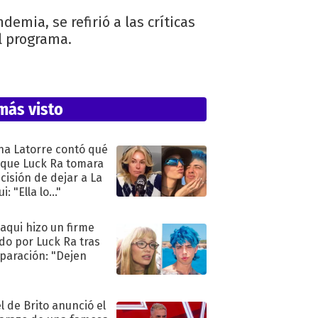
demia, se refirió a las críticas
el programa.
más visto
na Latorre contó qué
 que Luck Ra tomara
ecisión de dejar a La
i: "Ella lo..."
oaqui hizo un firme
do por Luck Ra tras
eparación: "Dejen
"
l de Brito anunció el