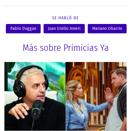
SE HABLÓ DE
Pablo Duggan
Juan Emilio Ameri
Mariano Obarrio
Más sobre Primicias Ya