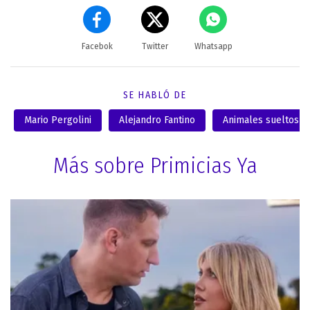
Facebok
Twitter
Whatsapp
SE HABLÓ DE
Mario Pergolini
Alejandro Fantino
Animales sueltos
Más sobre Primicias Ya