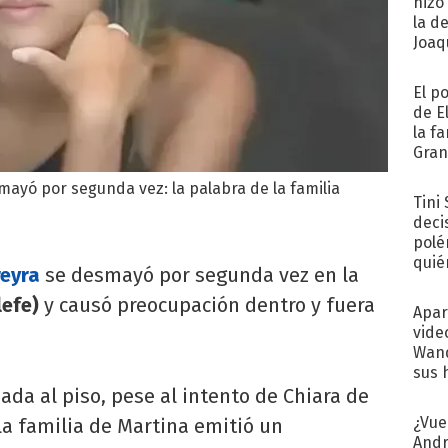
hizo
la d
Joaqu
El p
de E
la f
Gra
desa
yó por segunda vez: la palabra de la familia
Tini
deci
polé
quié
reyra
se desmayó por segunda vez en la
afue
efe)
y causó preocupación dentro y fuera
Apar
vide
Wand
sus 
da al piso, pese al intento de Chiara de
¿Vue
y la familia de Martina emitió un
Andr