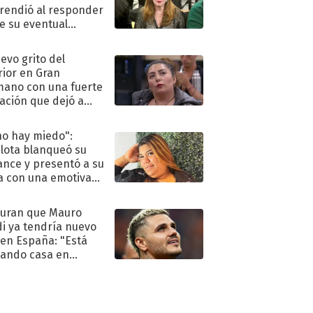
rendió al responder
e su eventual
eso al reality
uevo grito del
rior en Gran
ano con una fuerte
ación que dejó a
oya en shock:
idora"
no hay miedo":
lota blanqueó su
nce y presentó a su
a con una emotiva
aración de amor
uran que Mauro
di ya tendría nuevo
 en España: "Está
ando casa en
id"