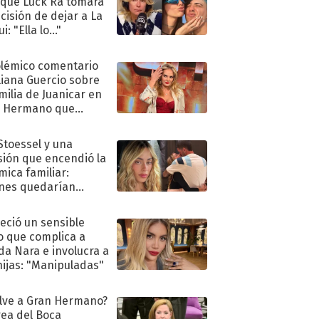
 que Luck Ra tomara
ecisión de dejar a La
i: "Ella lo..."
olémico comentario
liana Guercio sobre
amilia de Juanicar en
n Hermano que
tó la furia en redes
 Stoessel y una
sión que encendió la
mica familiar:
nes quedarían
ra de su boda
eció un sensible
o que complica a
a Nara e involucra a
hijas: "Manipuladas"
lve a Gran Hermano?
ea del Boca