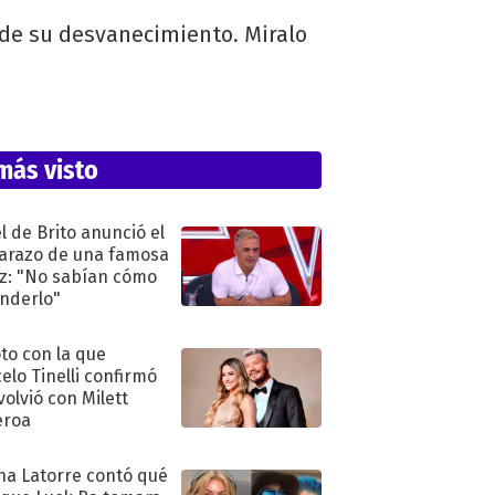
 de su desvanecimiento. Miralo
más visto
l de Brito anunció el
razo de una famosa
iz: "No sabían cómo
nderlo"
oto con la que
elo Tinelli confirmó
volvió con Milett
eroa
na Latorre contó qué