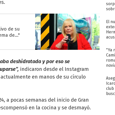
es.
sorp
sobr
regr
El n
exte
ivo de su
Herm
ma de..."
acus
Pinc
"Tra
"Ya 
Cami
roma
taba deshidratada y por eso se
novi
uparse”,
indicaron desde el Instagram
decl
H, actualmente en manos de su círculo
Aseg
Icar
club
busc
Madr
24, a pocas semanas del inicio de Gran
escompensó en la cocina y se desmayó.