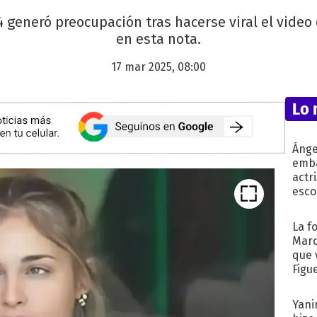
generó preocupación tras hacerse viral el video
en esta nota.
17 mar 2025, 08:00
Lo 
Ánge
emba
actr
esco
La f
Marc
que 
Figu
Yani