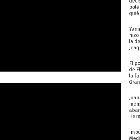
deci
polé
quié
afue
Yani
hizo
la d
Joaqu
El p
de E
la f
Gra
desa
Juani
mome
aba
Her
recib
Impu
Medi