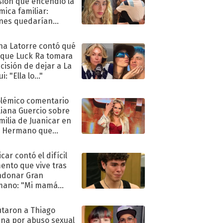
sión que encendió la
mica familiar:
nes quedarían
ra de su boda
na Latorre contó qué
 que Luck Ra tomara
ecisión de dejar a La
i: "Ella lo..."
olémico comentario
liana Guercio sobre
amilia de Juanicar en
n Hermano que
tó la furia en redes
car contó el difícil
nto que vive tras
ndonar Gran
mano: "Mi mamá
ió..."
taron a Thiago
na por abuso sexual