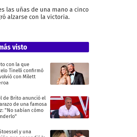
les las uñas de una mano a cinco
ó alzarse con la victoria.
más visto
oto con la que
elo Tinelli confirmó
volvió con Milett
eroa
l de Brito anunció el
razo de una famosa
iz: "No sabían cómo
nderlo"
 Stoessel y una