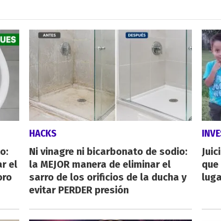
HACKS
INVE
o:
Ni vinagre ni bicarbonato de sodio:
Juic
r el
la MEJOR manera de eliminar el
que 
oro
sarro de los orificios de la ducha y
luga
evitar PERDER presión