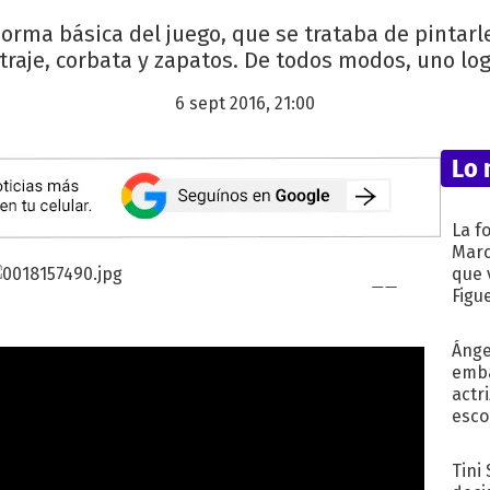
orma básica del juego, que se trataba de pintar
 traje, corbata y zapatos. De todos modos, uno logr
6 sept 2016, 21:00
Lo 
La f
Marc
que 
Figu
Ánge
emba
actr
esco
Tini