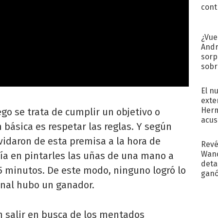
cont
¿Vue
Andr
sorp
sobr
regr
El n
exte
Herm
go se trata de cumplir un objetivo o
acus
 básica es respetar las reglas. Y según
Pinc
"Tra
lvidaron de esta premisa a la hora de
Revé
Wand
ía en pintarles las uñas de una mano a
detal
5 minutos. De este modo, ninguno logró lo
ganó
próx
final hubo un ganador.
n salir en busca de los mentados