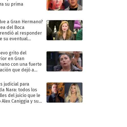
ra su prima
lve a Gran Hermano?
ea del Boca
rendió al responder
e su eventual
eso al reality
uevo grito del
rior en Gran
ano con una fuerte
ación que dejó a
oya en shock:
idora"
s judicial para
a Nara: todos los
les del juicio que le
 Alex Caniggia y sus
imos pasos