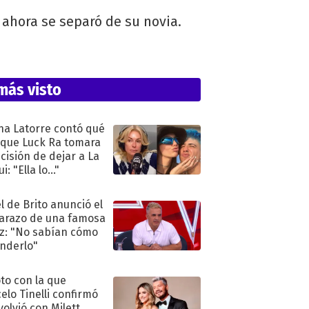
 ahora se separó de su novia.
más visto
na Latorre contó qué
 que Luck Ra tomara
ecisión de dejar a La
i: "Ella lo..."
l de Brito anunció el
razo de una famosa
iz: "No sabían cómo
nderlo"
oto con la que
elo Tinelli confirmó
volvió con Milett