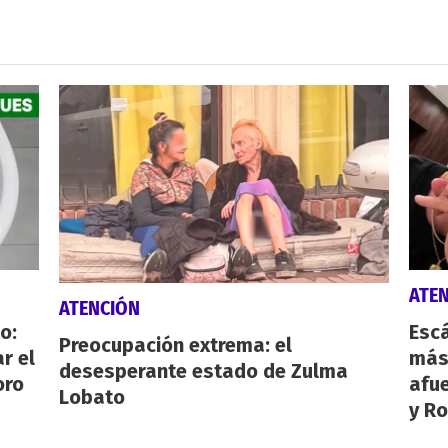
ATE
ATENCIÓN
o:
Escá
Preocupación extrema: el
r el
más
desesperante estado de Zulma
oro
afue
Lobato
y Ro