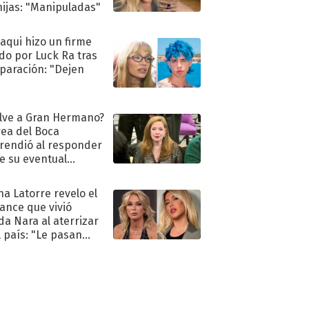
hijas: "Manipuladas"
oaqui hizo un firme
do por Luck Ra tras
eparación: "Dejen
"
lve a Gran Hermano?
ea del Boca
rendió al responder
e su eventual
eso al reality
na Latorre revelo el
ance que vivió
a Nara al aterrizar
l país: "Le pasan
s"