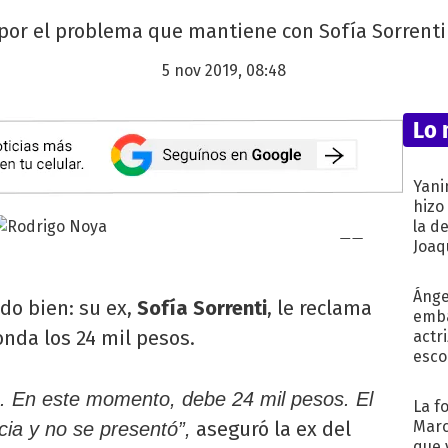
 por el problema que mantiene con Sofía Sorrenti
5 nov 2019, 08:48
Lo 
Yani
hizo
la d
Joaqu
Ánge
do bien: su ex,
Sofía Sorrenti
, le reclama
emba
nda los 24 mil pesos.
actr
esco
os. En este momento, debe 24 mil pesos. El
La f
aseguró la ex del
Marc
cia y no se presentó”,
que 