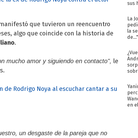
sus 
La J
 manifestó que tuvieron un reencuentro
pedi
la s
s, algo que coincide con la historia de
de...
liano
.
¿Vue
Andr
le
on mucho amor y siguiendo en contacto",
sorp
s.
sobr
regr
Yani
n de Rodrigo Noya al escuchar cantar a su
perc
Wand
en e
toda
uestro, un desgaste de la pareja que no