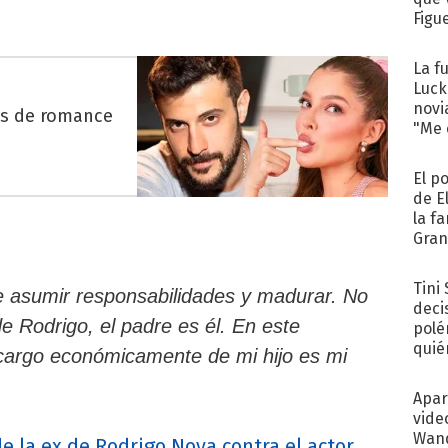
Figu
La f
Luck
novi
es de romance
"Me e
El p
de E
la f
Gra
desa
Tini
e asumir responsabilidades y madurar. No
deci
 Rodrigo, el padre es él. En este
polé
quié
cargo económicamente de mi hijo es mi
afue
Apar
vide
Wand
e la ex de Rodrigo Noya contra el actor