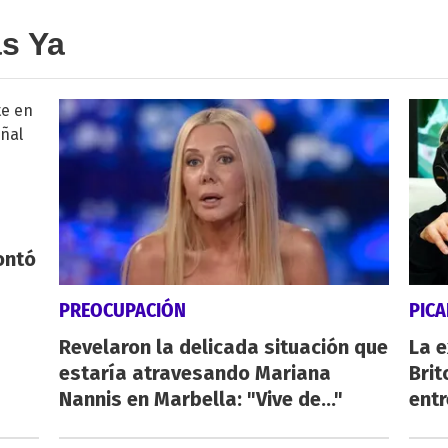
as Ya
ontó
PREOCUPACIÓN
PICA
Revelaron la delicada situación que
La e
estaría atravesando Mariana
Brit
Nannis en Marbella: "Vive de..."
ent