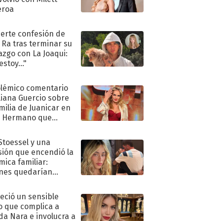
eroa
uerte confesión de
 Ra tras terminar su
azgo con La Joaqui:
stoy..."
olémico comentario
liana Guercio sobre
amilia de Juanicar en
n Hermano que
tó la furia en redes
 Stoessel y una
sión que encendió la
mica familiar:
nes quedarían
ra de su boda
eció un sensible
o que complica a
a Nara e involucra a