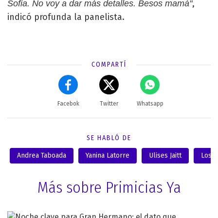
,
Sofia. No voy a dar más detalles. Besos mamá"
indicó profunda la panelista.
COMPARTÍ
Facebok
Twitter
Whatsapp
SE HABLÓ DE
Andrea Taboada
Yanina Latorre
Ulises Jaitt
Los a
Más sobre Primicias Ya