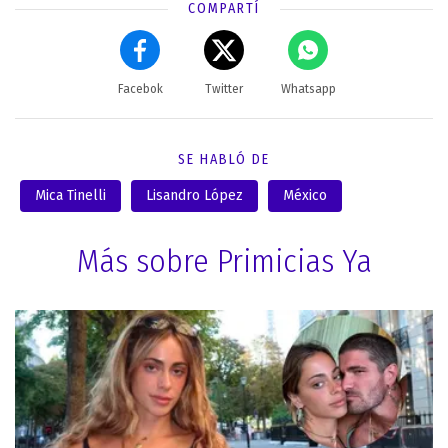
COMPARTÍ
Facebok
Twitter
Whatsapp
SE HABLÓ DE
Mica Tinelli
Lisandro López
México
Más sobre Primicias Ya