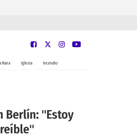
 Nara
Iglesia
Incendio
 Berlín: "Estoy
reíble"