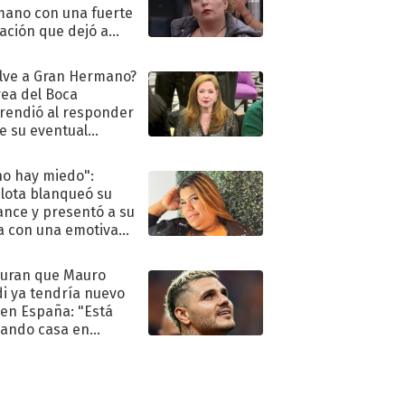
ano con una fuerte
ación que dejó a
oya en shock:
idora"
lve a Gran Hermano?
ea del Boca
rendió al responder
e su eventual
eso al reality
no hay miedo":
lota blanqueó su
nce y presentó a su
a con una emotiva
aración de amor
uran que Mauro
di ya tendría nuevo
 en España: "Está
ando casa en
id"