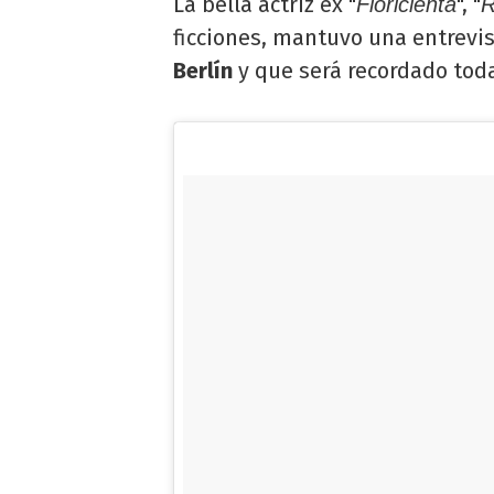
La bella actriz ex "
", "
Floricienta
R
ficciones, mantuvo una entrevis
Berlín
y que será recordado toda