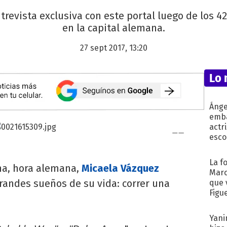
trevista exclusiva con este portal luego de los 
en la capital alemana.
27 sept 2017, 13:20
Lo 
Ánge
emba
actr
esco
La f
na, hora alemana,
Micaela Vázquez
Marc
randes sueños de su vida: correr una
que 
Figu
Yani