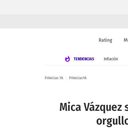
Rating
M
TENDENCIAS
Inflación
Primicias YA
PrimiciasYA
Mica Vázquez s
orgull