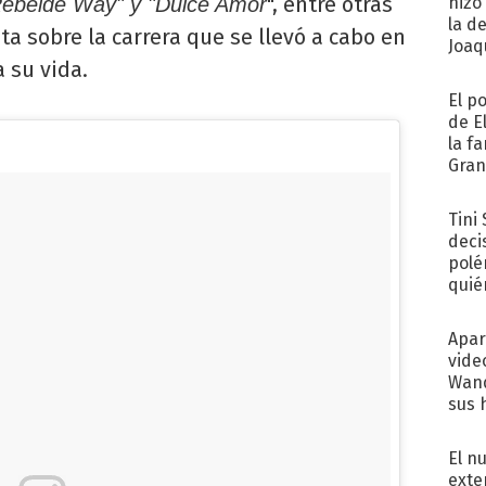
", entre otras
ebelde Way" y "Dulce Amor
hizo
la d
ta sobre la carrera que se llevó a cabo en
Joaqu
 su vida.
El p
de E
la f
Gra
desa
Tini
deci
polé
quié
afue
Apar
vide
Wand
sus 
El n
exte