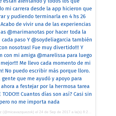
ue están alentando y todos los que
o mi carrera desde la app hicieron que
arar y pudiendo terminarla en 4 hs 26
 Acabo de vivir una de las experiencias
cias @marimanotas por hacer toda la
 cada paso Y @soydeliagarcia también
on nosotras! Fue muy divertido!!! Y
m con mi amiga @marelissa para luego
o mejor!!! Me llevo cada momento de mi
! No puedo escribir más porque lloro.
la gente que me ayudó y apoyo para
 ahora a festejar por la hermosa tarea
TODO!!! Cuantos días son así? Casi sin
a pero no me importa nada
ez (@micavazquezok) el
24 de Sep de 2017 a la(s) 8:29 PDT