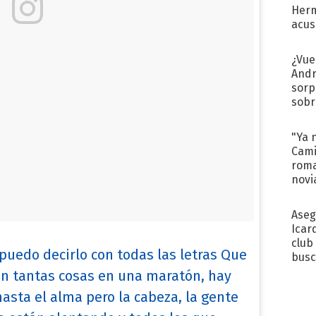
Herm
acus
Pinc
"Tra
¿Vue
Andr
sorp
sobr
regr
"Ya 
Cami
roma
novi
decl
Aseg
Icar
club
puedo decirlo con todas las letras Que
busc
Madr
an tantas cosas en una maratón, hay
asta el alma pero la cabeza, la gente