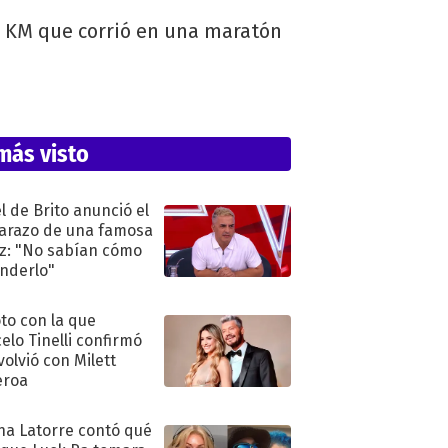
42 KM que corrió en una maratón
más visto
l de Brito anunció el
razo de una famosa
iz: "No sabían cómo
nderlo"
oto con la que
elo Tinelli confirmó
volvió con Milett
eroa
na Latorre contó qué