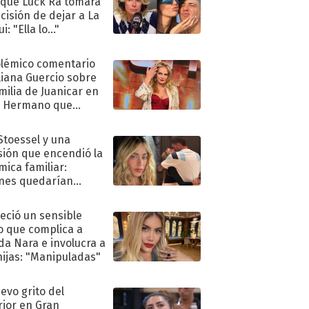
 que Luck Ra tomara
ecisión de dejar a La
i: "Ella lo..."
olémico comentario
liana Guercio sobre
amilia de Juanicar en
n Hermano que
tó la furia en redes
 Stoessel y una
sión que encendió la
mica familiar:
nes quedarían
ra de su boda
eció un sensible
o que complica a
a Nara e involucra a
hijas: "Manipuladas"
uevo grito del
rior en Gran