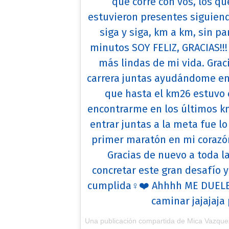
que corre con vos, los q
estuvieron presentes siguiend
siga y siga, km a km, sin p
minutos SOY FELIZ, GRACIAS!!!
más lindas de mi vida. Gra
carrera juntas ayudándome en
que hasta el km26 estuvo c
encontrarme en los últimos k
entrar juntas a la meta fue l
primer maratón en mi corazón
Gracias de nuevo a toda 
concretar este gran desafío y
cumplida♀️❤️ Ahhhh ME DUELE 
caminar jajajaj
Una publicación compartida de Mica Vazqu