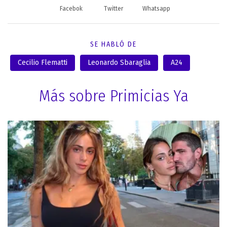
Facebok
Twitter
Whatsapp
SE HABLÓ DE
Cecilio Flematti
Leonardo Sbaraglia
A24
Más sobre Primicias Ya