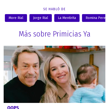
SE HABLÓ DE
More Rial
Jorge Rial
La Mentirita
Romina Pereir
Más sobre Primicias Ya
OOPS