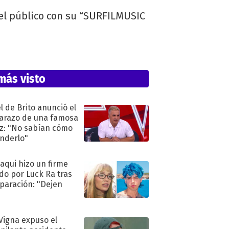
 el público con su “SURFILMUSIC
más visto
l de Brito anunció el
razo de una famosa
iz: "No sabían cómo
nderlo"
oaqui hizo un firme
do por Luck Ra tras
eparación: "Dejen
"
 Vigna expuso el