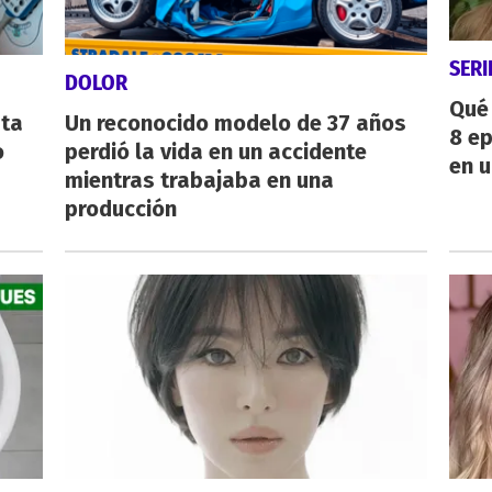
SERI
DOLOR
Qué 
sta
Un reconocido modelo de 37 años
8 ep
o
perdió la vida en un accidente
en u
mientras trabajaba en una
producción