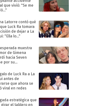
pilante accidente
al que vivió: "Se me
ó..."
na Latorre contó qué
 que Luck Ra tomara
ecisión de dejar a La
i: "Ella lo..."
nesperada muestra
mor de Gimena
rdi hacia Seven
e por su
pleaños
egalo de Luck Ra a La
ui antes de
rarse que ahora se
ió viral en redes
ugada estratégica que
 girar el tablero en