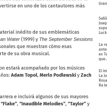
Gra
vertirse en uno de los cantautores más
Sali
Joaq
supu
aterial inédito de sus emblemáticas
Luck
(1999) y
han Water
The September Sessions
La r
rsonales que muestran cómo esas
ante
rte de su obra musical.
ex T
que..
nson estará acompañado por los músicos
El i
años:
Adam Topol
,
Merlo Podlewski
y
Zach
La J
Rosa
Ra l
carrera e incluirá algunos de sus mayores
,
“Flake”
,
“Inaudible Melodies”
,
“Taylor”
y