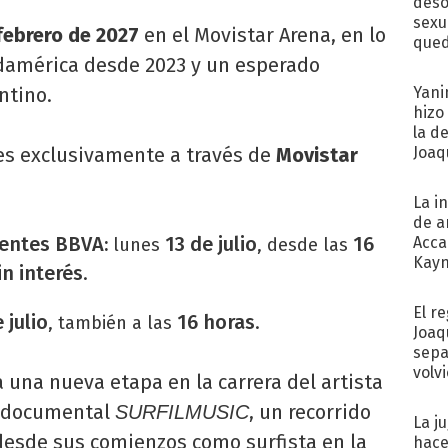
deso
sexu
febrero de 2027
en el Movistar Arena, en lo
qued
udamérica desde 2023 y un esperado
ntino.
Yani
hizo
la d
es exclusivamente a través de
Movistar
Joaqu
La i
de a
ientes BBVA:
13 de julio
16
Acca
lunes
, desde las
Kayn
in interés
.
cum
El r
 julio
16 horas
, también a las
.
Joaq
sepa
volv
 una nueva etapa en la carrera del artista
l documental
, un recorrido
SURFILMUSIC
La j
 desde sus comienzos como surfista en la
hace