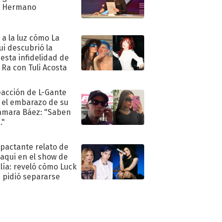
n Hermano
ó a la luz cómo La
ui descubrió la
esta infidelidad de
 Ra con Tuli Acosta
eacción de L-Gante
 el embarazo de su
amara Báez: "Saben
."
mpactante relato de
oaqui en el show de
lía: reveló cómo Luck
e pidió separarse