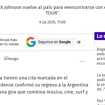
k Johnson vuelve al país para reencontrarse con
TOUR”.
6 jul 2026, 11:00
Lo 
Ánge
emba
actr
esco
La J
a tienen una cita marcada en el
pedi
idense confirmó su regreso a la Argentina
la s
de...
 una gira que combina música, cine, surf y
Flor