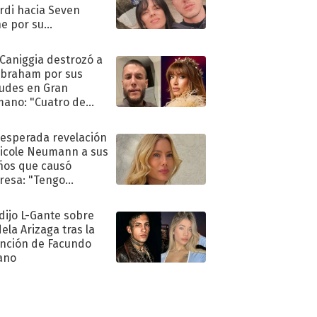
rdi hacia Seven
e por su
pleaños
 Caniggia destrozó a
Abraham por sus
tudes en Gran
ano: "Cuatro de
s infumable"
nesperada revelación
icole Neumann a sus
ños que causó
resa: "Tengo
as y..."
dijo L-Gante sobre
ela Arizaga tras la
nción de Facundo
ano