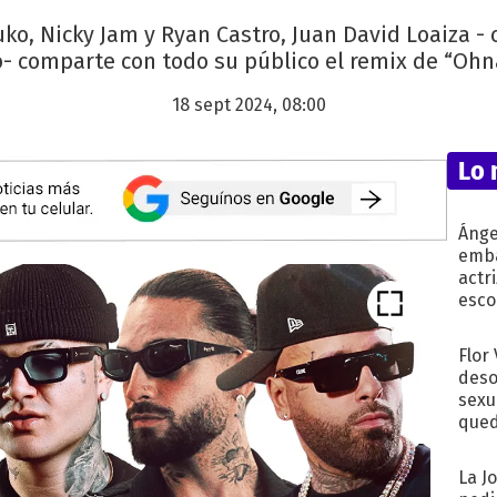
o, Nicky Jam y Ryan Castro, Juan David Loaiza -
- comparte con todo su público el remix de “Ohn
18 sept 2024, 08:00
Lo 
Ánge
emba
actr
esco
Flor
deso
sexu
qued
La J