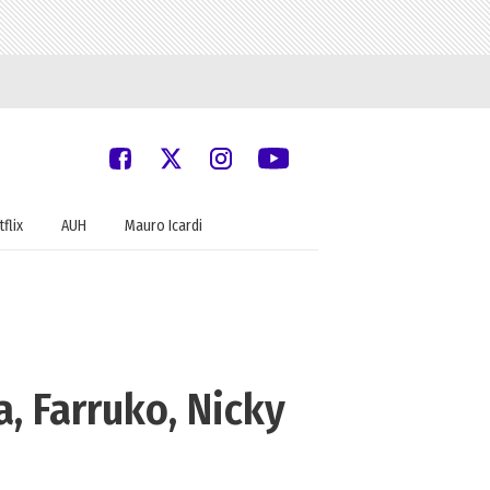
flix
AUH
Mauro Icardi
, Farruko, Nicky