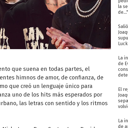
pedi
la s
de...
Sali
Joaq
supu
Luck
La i
de E
ento que suena en todas partes, el
cons
dete
ientes himnos de amor, de confianza, de
Fac
smo que creó un lenguaje único para
El r
anza uno de los hits más esperados por
Joaq
sepa
rbano, las letras con sentido y los ritmos
volv
La i
de a