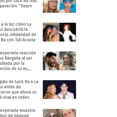
do por Luck Ra tras
eparación: "Dejen
"
ó a la luz cómo La
ui descubrió la
esta infidelidad de
 Ra con Tuli Acosta
nesperada reacción
va Bargiela al ser
ultada por la
nción de su ex,
undo Moyano
egalo de Luck Ra a La
ui antes de
rarse que ahora se
ió viral en redes
nesperada muestra
mor de Gimena