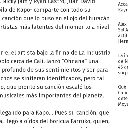
 Nicky Jam y Ryan Castro, Juan David
Acca
pila de Kapo- comparte con todo su
Kayn
cum
a canción que lo puso en el ojo del huracán
Alex
 artistas más latentes del momento a nivel
Sol 
acti
Herm
copa
e, el artista bajo la firma de La Industria
La i
eblo cerca de Cali, lanzó “Ohnana” una
de N
45 a
 profundo de sus sentimientos y ser para
sorp
hos se sintieran identificados, pero tal
náuse
po, que pronto su canción escaló los
Qué 
Cand
 musicales más importantes del planeta.
dete
Moy
 llegando para Kapo… Pues su canción, que
 llegó a oídos del boricua Farruko, quien,