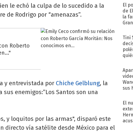
uien le echó la culpa de lo sucedido a la
El p
de E
dre de Rodrigo por “amenazas”.
la f
Gra
desa
Tini
deci
 con Roberto
polé
n..."
quié
afue
Apar
vide
Wand
eta y entrevistada por
Chiche Gelblung
, la
sus 
ra sus enemigos:”Los Santos son una
El n
exte
Herm
s, y loquitos por las armas", disparó este
acus
Pinc
n directo vía satélite desde México para el
"Tra