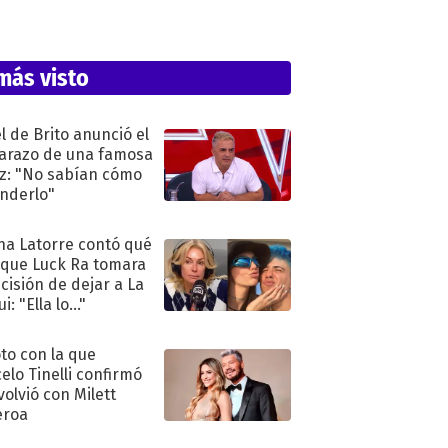
más visto
l de Brito anunció el
razo de una famosa
iz: "No sabían cómo
nderlo"
na Latorre contó qué
 que Luck Ra tomara
ecisión de dejar a La
i: "Ella lo..."
oto con la que
elo Tinelli confirmó
volvió con Milett
eroa