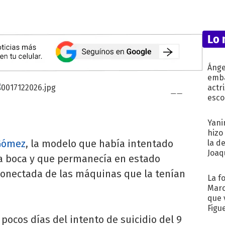
Lo 
Ánge
emba
actr
esco
Yani
hizo
 Gómez
, la modelo que había intentado
la d
Joaqu
 la boca y que permanecía en estado
conectada de las máquinas que la tenían
La f
Marc
que 
Figu
pocos días del intento de suicidio del 9