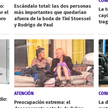
CON
o:
Escándalo total: las dos personas
La 
r el
más importantes que quedarían
cayó
oro
afuera de la boda de Tini Stoessel
tra
y Rodrigo de Paul
ATENCIÓN
CON
dio:
Preocupación extrema: el
La d