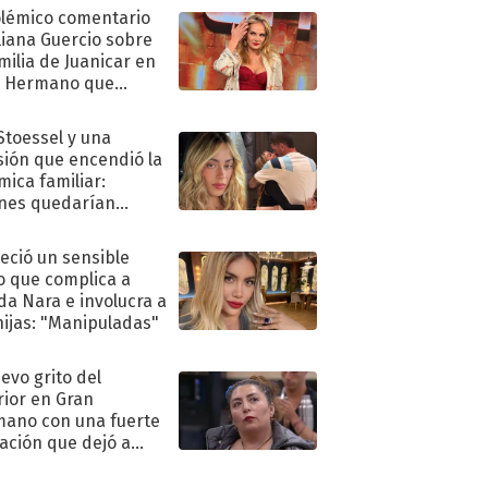
olémico comentario
liana Guercio sobre
amilia de Juanicar en
n Hermano que
tó la furia en redes
 Stoessel y una
sión que encendió la
mica familiar:
nes quedarían
ra de su boda
eció un sensible
o que complica a
a Nara e involucra a
hijas: "Manipuladas"
uevo grito del
rior en Gran
ano con una fuerte
ación que dejó a
oya en shock:
idora"