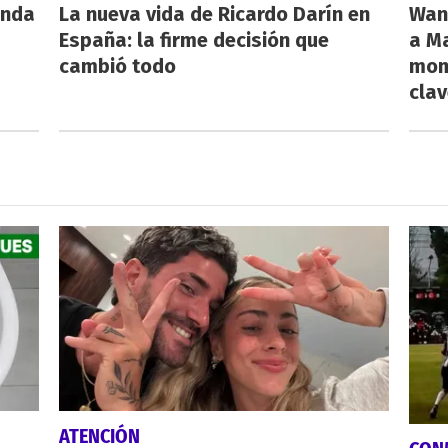
anda
La nueva vida de Ricardo Darín en
Wan
España: la firme decisión que
a Ma
cambió todo
mome
cla
ATENCIÓN