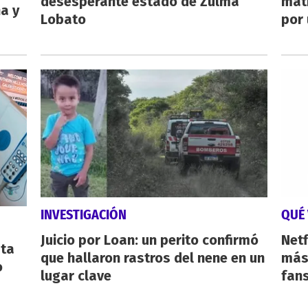
desesperante estado de Zulma
mat
ha y
Lobato
por 
INVESTIGACIÓN
QUÉ 
Juicio por Loan: un perito confirmó
Netf
sta
que hallaron rastros del nene en un
más 
o
lugar clave
fan