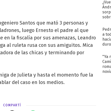
¿Vue
Andr
sorp
sobr
regr
ngeniero Santos que mató 3 personas y
Pedr
adrones, luego Ernesto el padre al que
a to
te en la fiscalía por sus amenazas, Leandro
haci
duro
ega al ruleta rusa con sus amiguitos. Mica
aco
gadora de las chicas y terminando por
tera
"Ya 
Cami
roma
novi
iga de Julieta y hasta el momento fue la
decl
blar del caso en los medios.
COMPARTÍ