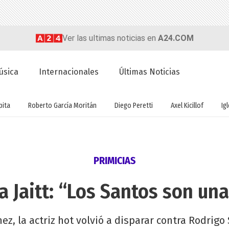
Ver las ultimas noticias en
A24.COM
úsica
Internacionales
Últimas Noticias
ita
Roberto García Moritán
Diego Peretti
Axel Kicillof
Ig
PRIMICIAS
 Jaitt: “Los Santos son un
ez, la actriz hot volvió a disparar contra Rodrigo