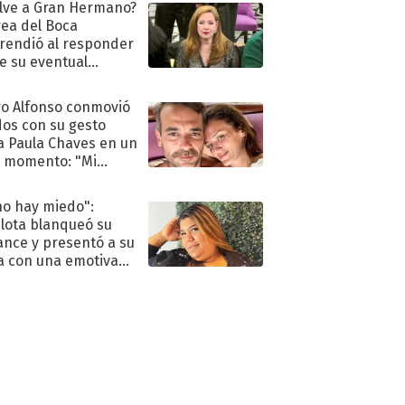
lve a Gran Hermano?
ea del Boca
rendió al responder
e su eventual
eso al reality
o Alfonso conmovió
dos con su gesto
a Paula Chaves en un
 momento: "Mi
mpañante
péutico"
no hay miedo":
lota blanqueó su
nce y presentó a su
a con una emotiva
aración de amor