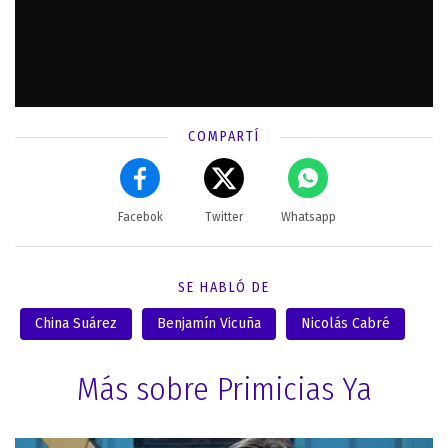
COMPARTÍ
Facebok
Twitter
Whatsapp
SE HABLÓ DE
China Suárez
Benjamín Vicuña
Nicolás Cabré
Más sobre Primicias Ya