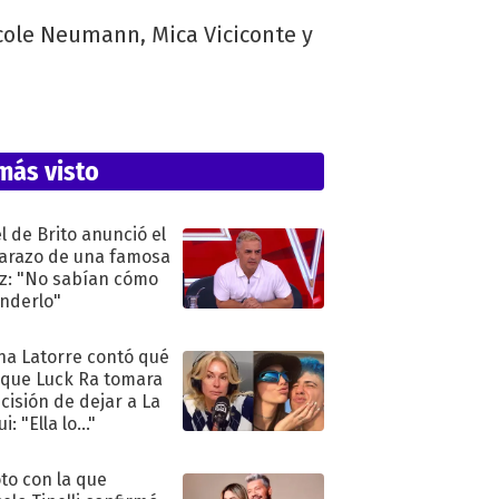
icole Neumann, Mica Viciconte y
más visto
l de Brito anunció el
razo de una famosa
iz: "No sabían cómo
nderlo"
na Latorre contó qué
 que Luck Ra tomara
ecisión de dejar a La
i: "Ella lo..."
oto con la que