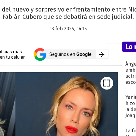
n del nuevo y sorpresivo enfrentamiento entre N
Fabián Cubero que se debatirá en sede judicial.
13 feb 2025, 14:15
Lo 
Ánge
emba
actr
esco
Yani
hizo
la d
Joaqu
La f