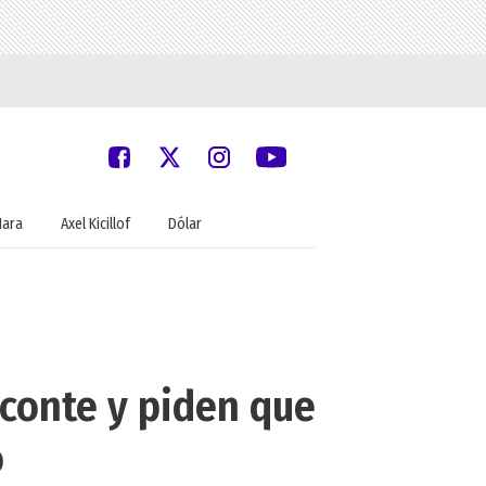
Nara
Axel Kicillof
Dólar
iconte y piden que
o