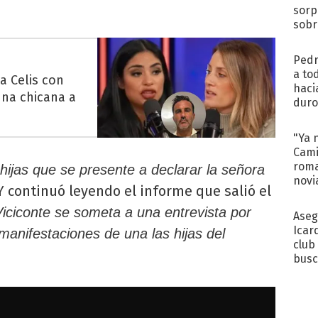
sorp
sobr
regr
Pedr
a to
 Celis con
haci
una chicana a
duro
aco
tera
"Ya 
Cami
roma
 hijas que se presente a declarar la señora
novi
. Y continuó leyendo el informe que salió el
decl
ciconte se someta a una entrevista por
Aseg
Icar
manifestaciones de una las hijas del
club
busc
Madr