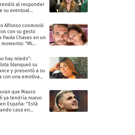
rendió al responder
e su eventual
eso al reality
o Alfonso conmovió
dos con su gesto
a Paula Chaves en un
 momento: "Mi
mpañante
péutico"
no hay miedo":
lota blanqueó su
nce y presentó a su
a con una emotiva
aración de amor
uran que Mauro
di ya tendría nuevo
 en España: "Está
ando casa en
id"