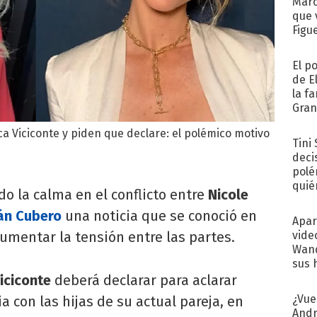
Marc
que 
Figu
El p
de E
la f
Gra
desa
ca Viciconte y piden que declare: el polémico motivo
Tini
deci
polé
quié
o la calma en el conflicto entre
Nicole
afue
án Cubero
una noticia que se conoció en
Apar
vide
aumentar la tensión entre las partes.
Wand
sus 
iciconte
deberá declarar para aclarar
¿Vue
 con las hijas de su actual pareja, en
Andr