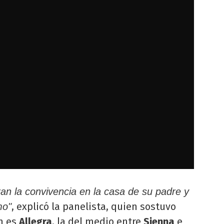
ran la convivencia en la casa de su padre y
, explicó la panelista, quien sostuvo
mo"
ón es
Allegra
, la del medio entre
Sienna
e