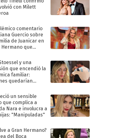
elo Tinelli confirmó
volvió con Milett
eroa
olémico comentario
liana Guercio sobre
amilia de Juanicar en
n Hermano que
tó la furia en redes
 Stoessel y una
sión que encendió la
mica familiar:
nes quedarían
ra de su boda
eció un sensible
o que complica a
a Nara e involucra a
hijas: "Manipuladas"
lve a Gran Hermano?
ea del Boca