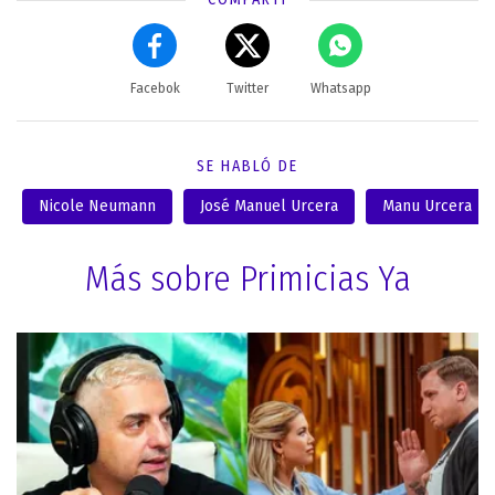
Facebok
Twitter
Whatsapp
SE HABLÓ DE
Nicole Neumann
José Manuel Urcera
Manu Urcera
Más sobre Primicias Ya