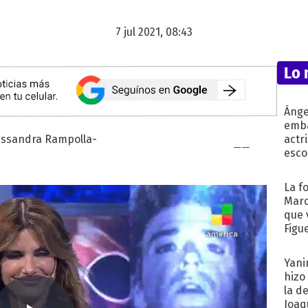
7 jul 2021, 08:43
Lo 
Ánge
emba
actr
esco
La f
Marc
que 
Figu
Yani
hizo
la d
Joaqu