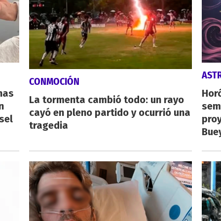
AST
CONMOCIÓN
nas
Horó
La tormenta cambió todo: un rayo
n
sema
cayó en pleno partido y ocurrió una
sel
proy
tragedia
Buey