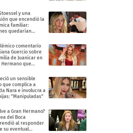
 Stoessel y una
sión que encendió la
mica familiar:
nes quedarían
ra de su boda
olémico comentario
liana Guercio sobre
amilia de Juanicar en
n Hermano que
tó la furia en redes
eció un sensible
o que complica a
a Nara e involucra a
hijas: "Manipuladas"
lve a Gran Hermano?
ea del Boca
rendió al responder
e su eventual