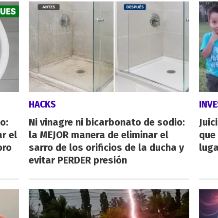
HACKS
INVE
o:
Ni vinagre ni bicarbonato de sodio:
Juic
r el
la MEJOR manera de eliminar el
que 
oro
sarro de los orificios de la ducha y
luga
evitar PERDER presión