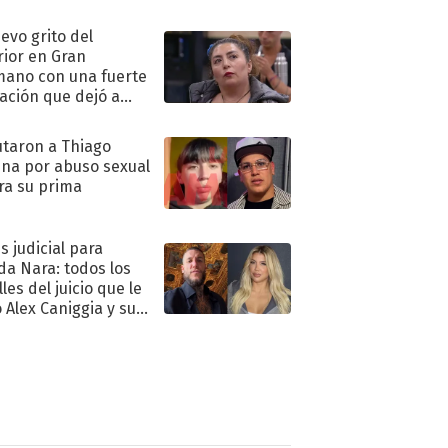
eso al reality
uevo grito del
rior en Gran
ano con una fuerte
ación que dejó a
oya en shock:
idora"
taron a Thiago
na por abuso sexual
ra su prima
s judicial para
a Nara: todos los
les del juicio que le
 Alex Caniggia y sus
imos pasos