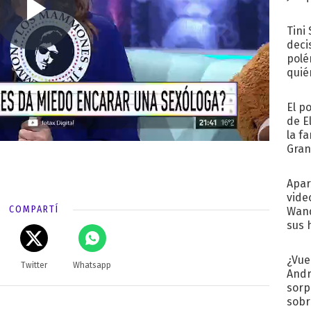
Tini
deci
polé
quié
afue
El p
de E
la f
Gra
desa
Apar
vide
COMPARTÍ
Wand
sus 
¿Vue
Twitter
Whatsapp
Andr
sorp
sobr