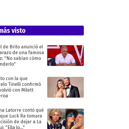
más visto
l de Brito anunció el
razo de una famosa
iz: "No sabían cómo
nderlo"
oto con la que
elo Tinelli confirmó
volvió con Milett
eroa
na Latorre contó qué
 que Luck Ra tomara
ecisión de dejar a La
i: "Ella lo..."