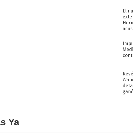
regr
El n
exte
Herm
acus
Pinc
"Tra
Impu
Medi
cont
Revé
Wand
detal
ganó
próx
as Ya