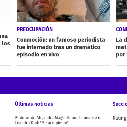
PREOCUPACIÓN
CON
eana
Conmoción: un famoso periodista
La d
 los
fue internado tras un dramático
mat
episodio en vivo
por 
Últimas noticias
Secci
El dolor de Alejandra Maglietti por la muerte de
Rating
Leandro Rud: "Me arrepiento"