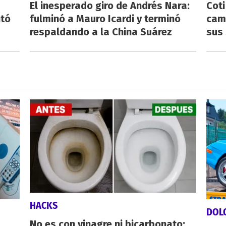
El inesperado giro de Andrés Nara:
Cot
ntó
fulminó a Mauro Icardi y terminó
cam
respaldando a la China Suárez
sus 
HACKS
DOL
No es con vinagre ni bicarbonato: