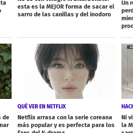
sta
Un 
esta es la MEJOR forma de sacar el
o
perd
sarro de las canillas y del inodoro
mie
pro
QUÉ VER EN NETFLIX
HAC
a de
Netflix arrasa con la serie coreana
Ni v
inar
más popular y es perfecta para los
la M
fans del K-drama
sarr