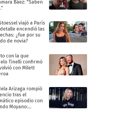
amara Báez: "Saben
."
Stoessel viajó a París
 detalle encendió las
echas: ¿fue por su
ido de novia?
oto con la que
elo Tinelli confirmó
volvió con Milett
eroa
ela Arizaga rompió
lencio tras el
mático episodio con
ndo Moyano:
o..."