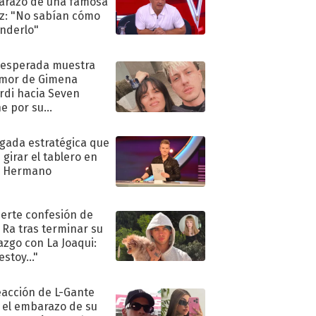
razo de una famosa
iz: "No sabían cómo
nderlo"
nesperada muestra
mor de Gimena
rdi hacia Seven
e por su
pleaños
ugada estratégica que
 girar el tablero en
n Hermano
uerte confesión de
 Ra tras terminar su
azgo con La Joaqui:
stoy..."
eacción de L-Gante
 el embarazo de su