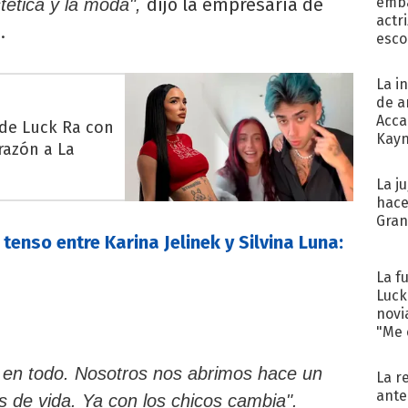
dijo la empresaria de
emba
stética y la moda",
actr
a
.
esco
La i
de a
Acca
 de Luck Ra con
Kayn
razón a La
cum
La j
hace
Gra
enso entre Karina Jelinek y Silvina Luna:
La f
Luck
novi
"Me e
 en todo. Nosotros nos abrimos hace un
La r
ante
 de vida. Ya con los chicos cambia".