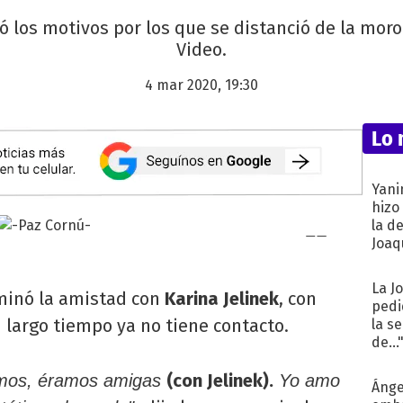
los motivos por los que se distanció de la moro
Video.
4 mar 2020, 19:30
Lo 
Yani
hizo
la d
Joaqu
La J
minó la amistad con
Karina Jelinek
, con
pedi
 largo tiempo ya no tiene contacto.
la s
de...
(con Jelinek).
dimos, éramos amigas
Yo amo
Ánge