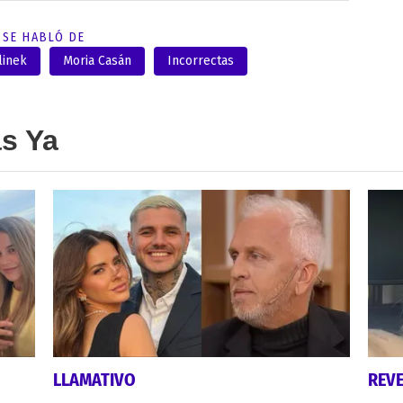
SE HABLÓ DE
linek
Moria Casán
Incorrectas
as Ya
LLAMATIVO
REV