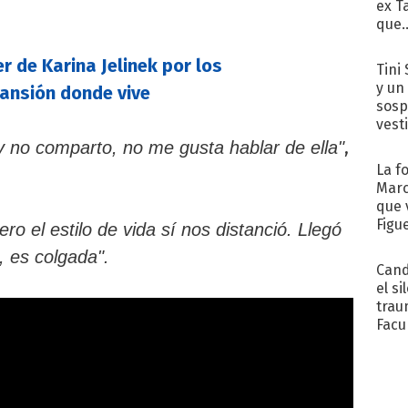
ex T
que..
er de Karina Jelinek por los
Tini 
y un
mansión donde vive
sosp
vest
,
 no comparto, no me gusta hablar de ella"
La f
Marc
que 
Figu
o el estilo de vida sí nos distanció. Llegó
 es colgada".
Cand
el si
trau
Facu
"Teng