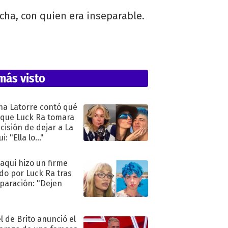
cha, con quien era inseparable.
más visto
na Latorre contó qué
 que Luck Ra tomara
ecisión de dejar a La
i: "Ella lo..."
oaqui hizo un firme
do por Luck Ra tras
eparación: "Dejen
"
l de Brito anunció el