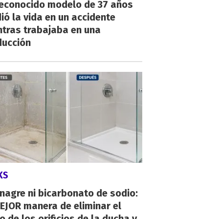
reconocido modelo de 37 años
ió la vida en un accidente
ntras trabajaba en una
ducción
KS
inagre ni bicarbonato de sodio:
EJOR manera de eliminar el
o de los orificios de la ducha y